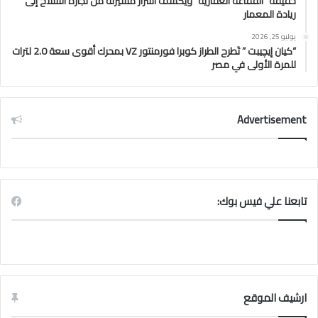
حقيقة “الفقاعة العقارية” ويكشف أسرار مسيرته من تجارة السلاح إلى
ريادة المعمار
يوليو 25, 2026
“كيان إيچيبت ” تَطرح الطراز كوبرا فورمنتور VZ بمحرك أقوى سعة 2.0 لترات
للمرة الأولى في مصر
Advertisement
تابعنا علي فيس بوك:
ارشيف الموقع