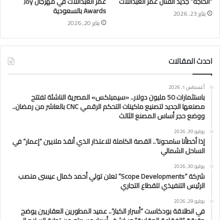
“الحاجة” جديد الفنان عمر العبداللات
عمر العبداللات في مهرجان Joy
Awards بالسعودية
يناير 23, 2026
يناير 20, 2026
احدث المقالات
أغسطس 1, 2026
باستثمارات 50 مليون دولار.. «سيمبلكس» المصرية الناشئة تفتتح
مصنعها الجديد لتصنيع ماكينات التحكم الرقمي CNC بالعاشر من رمضان..
ووضع حجر أساس المصنع الثالث
يوليو 30, 2026
إذا أخطأنا سامحونا”.. القصة الكاملة للاعتذار الذي أنقذ ملايين “إعمار” في
الساحل الشمالي
يوليو 30, 2026
شركة “Scope Developments” تعلن تولي أحمد كمال عيسى منصب
الرئيس التنفيذي للقطاع التجاري
يوليو 29, 2026
في انطلاقة بودكاست “أسرار الكبار”.. عميد المطورين العقاريين يوضح