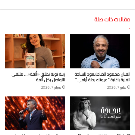
مقالات ذات صلة
الفنان محمود الخياط يعود للساحة
زينة توبة تطلق «أُلفة»… ملتقى
الفنية باغنية ” عيونك رحلة أيامي “
للتواصل بكل أُلفة
مايو 7, 2026
فبراير 7, 2026