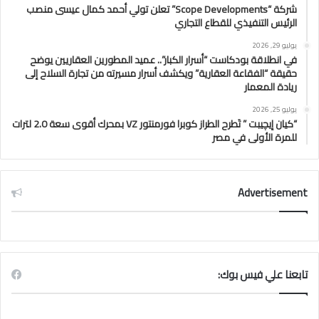
شركة “Scope Developments” تعلن تولي أحمد كمال عيسى منصب
الرئيس التنفيذي للقطاع التجاري
يوليو 29, 2026
في انطلاقة بودكاست “أسرار الكبار”.. عميد المطورين العقاريين يوضح
حقيقة “الفقاعة العقارية” ويكشف أسرار مسيرته من تجارة السلاح إلى
ريادة المعمار
يوليو 25, 2026
“كيان إيچيبت ” تَطرح الطراز كوبرا فورمنتور VZ بمحرك أقوى سعة 2.0 لترات
للمرة الأولى في مصر
Advertisement
تابعنا علي فيس بوك: