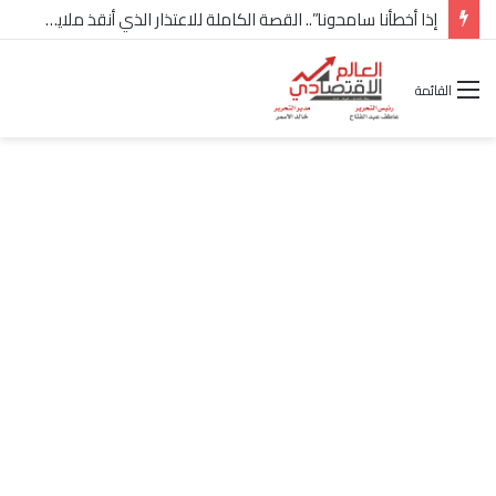
إذا أخطأنا سامحونا”.. القصة الكاملة للاعتذار الذي أنقذ ملايين “إعمار” في الساحل الشمالي
القائمة