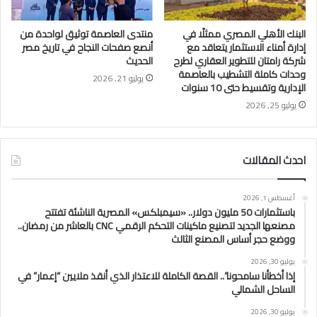
البنك الأهلي المصري ممثلًا في
منتدى العاصمة توثيق لواحدة من
إدارة أمناء الاستثمار يتعاقد مع
أنصع صفحات النجاح في تاريخ مصر
شركة رامتان للتطوير العقاري لطرح
الحديث
وحدات كاملة التشطيب بالعاصمة
يوليو 21, 2026
الإدارية وتقسيط حتى 10 سنوات
يوليو 25, 2026
احدث المقالات
أغسطس 1, 2026
باستثمارات 50 مليون دولار.. «سيمبلكس» المصرية الناشئة تفتتح
مصنعها الجديد لتصنيع ماكينات التحكم الرقمي CNC بالعاشر من رمضان..
ووضع حجر أساس المصنع الثالث
يوليو 30, 2026
إذا أخطأنا سامحونا”.. القصة الكاملة للاعتذار الذي أنقذ ملايين “إعمار” في
الساحل الشمالي
يوليو 30, 2026