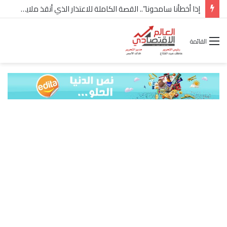
إذا أخطأنا سامحونا”.. القصة الكاملة للاعتذار الذي أنقذ ملايين “إعمار” في الساحل الشمالي
القائمة