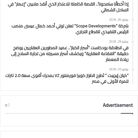
إذا أخطأنا سامحونا”.. القصة الكاملة للاعتذار الذي أنقذ ملايين “إعمار” في
الساحل الشمالي
يوليو 30, 2026
شركة “Scope Developments” تعلن تولي أحمد كمال عيسى منصب
الرئيس التنفيذي للقطاع التجاري
يوليو 29, 2026
في انطلاقة بودكاست “أسرار الكبار”.. عميد المطورين العقاريين يوضح
حقيقة “الفقاعة العقارية” ويكشف أسرار مسيرته من تجارة السلاح إلى
ريادة المعمار
يوليو 25, 2026
“كيان إيچيبت ” تَطرح الطراز كوبرا فورمنتور VZ بمحرك أقوى سعة 2.0 لترات
للمرة الأولى في مصر
Advertisement