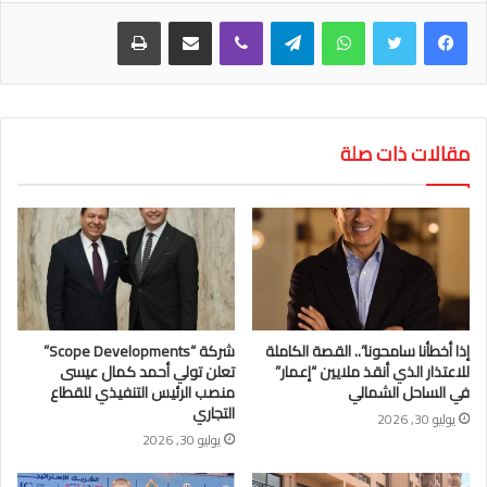
واتساب
تيلقرام
ڤايبر
مشاركة عبر البريد
طباعة
مقالات ذات صلة
إذا أخطأنا سامحونا”.. القصة الكاملة
شركة “Scope Developments”
للاعتذار الذي أنقذ ملايين “إعمار”
تعلن تولي أحمد كمال عيسى
في الساحل الشمالي
منصب الرئيس التنفيذي للقطاع
التجاري
يوليو 30, 2026
يوليو 30, 2026