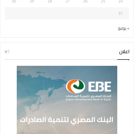
30
29
28
27
26
25
24
31
« يوليو
اعلان