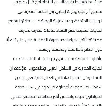
من ترابط مع الجالية، وقالت إن الاتحاد نجح خلال عام في
تحقيق أثر طيب وحراك إيجابي بين الجالية المصرية في
الولايات المتحدة، وعبرت وزيرة الهجرة عن سعادتها بتجمع
الجاليات مشيدة بضم الاتحاد لقامات مصرية مشرفة،
مضيفة: “أنتم سفراء لمصر وقوة ناعمة.. قادرون على ترك أثر
حول العالم بأخلاقكم وبعلمكم ورقيكم”.
وأشارت السفيرة سها جندي بدور الاتحاد الفاعل لخدمة
الجالية المصرية في الساحل الغربي وكاليفورنيا، مؤكدة أن
الاتحاد يمثل نموذجا هاما في العمل المجتمعي، ونحن
سعداء بما يقوم به أعضاؤه من جهد في سبيل خدمة
المواطنين، كونه واحد من أكبر منظمات المجتمع المدني
بالخارج، كما أننا نحرص دائما على متابعه جهود وأنشطة