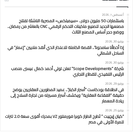
أغسطس 1, 2026
باستثمارات 50 مليون دولار.. «سيمبلكس» المصرية الناشئة تفتتح
مصنعها الجديد لتصنيع ماكينات التحكم الرقمي CNC بالعاشر من رمضان..
ووضع حجر أساس المصنع الثالث
يوليو 30, 2026
إذا أخطأنا سامحونا”.. القصة الكاملة للاعتذار الذي أنقذ ملايين “إعمار” في
الساحل الشمالي
يوليو 30, 2026
شركة “Scope Developments” تعلن تولي أحمد كمال عيسى منصب
الرئيس التنفيذي للقطاع التجاري
يوليو 29, 2026
في انطلاقة بودكاست “أسرار الكبار”.. عميد المطورين العقاريين يوضح
حقيقة “الفقاعة العقارية” ويكشف أسرار مسيرته من تجارة السلاح إلى
ريادة المعمار
يوليو 25, 2026
“كيان إيچيبت ” تَطرح الطراز كوبرا فورمنتور VZ بمحرك أقوى سعة 2.0 لترات
للمرة الأولى في مصر