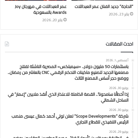
“الحاجة” جديد الفنان عمر العبداللات
عمر العبداللات في مهرجان Joy
Awards بالسعودية
يناير 23, 2026
يناير 20, 2026
احدث المقالات
أغسطس 1, 2026
باستثمارات 50 مليون دولار.. «سيمبلكس» المصرية الناشئة تفتتح
مصنعها الجديد لتصنيع ماكينات التحكم الرقمي CNC بالعاشر من رمضان..
ووضع حجر أساس المصنع الثالث
يوليو 30, 2026
إذا أخطأنا سامحونا”.. القصة الكاملة للاعتذار الذي أنقذ ملايين “إعمار” في
الساحل الشمالي
يوليو 30, 2026
شركة “Scope Developments” تعلن تولي أحمد كمال عيسى منصب
الرئيس التنفيذي للقطاع التجاري
يوليو 29, 2026