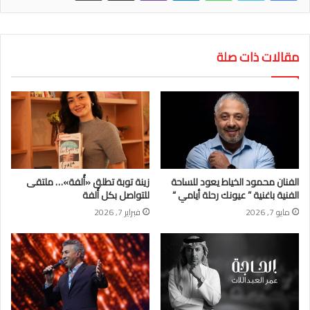
مقالات ذات صلة
الفنان محمود الخياط يعود للساحة
زينة توبة تطلق «أُلفة»… ملتقى
الفنية باغنية ” عيونك رحلة أيامي “
للتواصل بكل أُلفة
مايو 7, 2026
فبراير 7, 2026