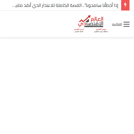
إذا أخطأنا سامحونا”.. القصة الكاملة للاعتذار الذي أنقذ ملايين “إعمار” في الساحل الشمالي
القائمة