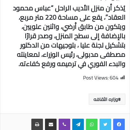
يُذكر أن منزل الأديب الراحل “عباس محمود
العقاد”، يقع على مساحة 220 متر مربع،
ويتكون من طابق أرضي، واثنين علويين،
بالإضافة إلى سطح المنزل، وصدر قرارًا
بتشكيل لجنة عليا ، بتوجيهات من الدكتور
مصطفى مدبولى، رئيس الوزراء، لمعاينته
والبدء الفوري في ترميمه ورفع كفاءته.
Post Views:
604
وزاره الثقافه
واتساب
تيلقرام
ڤايبر
مشاركة عبر البريد
طباعة