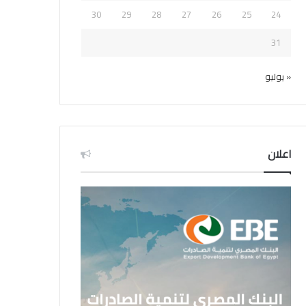
30
29
28
27
26
25
24
31
« يوليو
اعلان