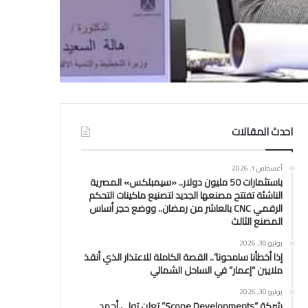
احدث المقالات
أغسطس 1, 2026
باستثمارات 50 مليون دولار.. «سيمبلكس» المصرية
الناشئة تفتتح مصنعها الجديد لتصنيع ماكينات التحكم
الرقمي CNC بالعاشر من رمضان.. ووضع حجر أساس
المصنع الثالث
يوليو 30, 2026
إذا أخطأنا سامحونا”.. القصة الكاملة للاعتذار الذي أنقذ
ملايين “إعمار” في الساحل الشمالي
يوليو 30, 2026
شركة “Scope Developments” تعلن تولي أحمد