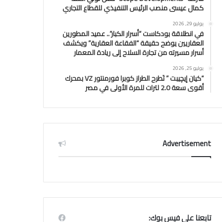
كمال عيسى منصب الرئيس التنفيذي للقطاع التجاري
يوليو 29, 2026
في انطلاقة بودكاست “أسرار الكبار”.. عميد المطورين
العقاريين يوضح حقيقة “الفقاعة العقارية” ويكشف
أسرار مسيرته من تجارة السلاح إلى ريادة المعمار
يوليو 25, 2026
“كيان إيچيبت ” تَطرح الطراز كوبرا فورمنتور VZ بمحرك
أقوى سعة 2.0 لترات للمرة الأولى في مصر
Advertisement
تابعنا علي فيس بوك: