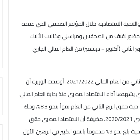
والتنمية الاقتصادية، خلال المؤتمر الصحفي الذي عقده
حضور لفيف من الصحفيين ومراسلي وكالات الأنباء
ع الثاني (أكتوبر – ديسمبر) من العام المالي الجاري
وفيما يتعلق بنمو الاقتصاد المصري خلال الربع الثاني من العام المالي 2021/2022، أوضحت الوزيرة أن
تي يشهدها أداء الاقتصاد المصري منذ بداية العام المالي،
والتوجّه نحو التعافي من جائحة فيروس “كورونا”، حيث حقق الربع الثاني من العام نمواً بنحو 8.3%، وذلك
مقارنة بنحو2.9% في الربع المناظر من العام الماضي 2020/2021، مضيفة أن الاقتصاد المصري حقق
أعلى معدل نمو نصف سنوي منذ بداية الألفية، حيث بلغ نحو 9% مدعوماً بالنمو الكبير في الربعين الأول