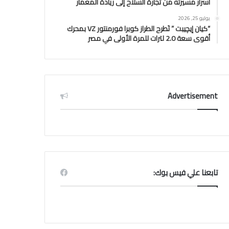
أسرار مسيرته من تجارة السلاح إلى ريادة المعمار
يوليو 25, 2026
“كيان إيچيبت ” تَطرح الطراز كوبرا فورمنتور VZ بمحرك
أقوى سعة 2.0 لترات للمرة الأولى في مصر
Advertisement
تابعنا علي فيس بوك: