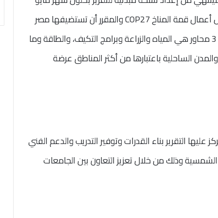
المقبل تمهيداً لإصدار التقرير النهائي وعرضه خلال أعمال قمة المناخ COP27 والمقرر أن تستضيفها مصر
خلال العام الجاري، لافتةً إلى أن التقرير يرتكز على 3 محاور هي المياه والزراعة وبرامج التكيف، والطاقة وما
لمدن الساحلية باعتبارها من أكثر المناطق عرضة
 عليها التقرير بناء القدرات وتوفير التدريب والدعم الفني
الشمسية وذلك من خلال تعزيز التعاون بين الجامعات