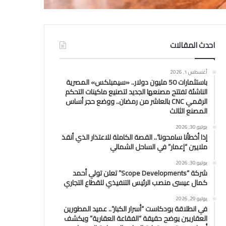
احدث المقالات
أغسطس 1, 2026
باستثمارات 50 مليون دولار.. «سيمبلكس» المصرية
الناشئة تفتتح مصنعها الجديد لتصنيع ماكينات التحكم
الرقمي CNC بالعاشر من رمضان.. ووضع حجر أساس
المصنع الثالث
يوليو 30, 2026
إذا أخطأنا سامحونا”.. القصة الكاملة للاعتذار الذي أنقذ
ملايين “إعمار” في الساحل الشمالي
يوليو 30, 2026
شركة “Scope Developments” تعلن تولي أحمد
كمال عيسى منصب الرئيس التنفيذي للقطاع التجاري
يوليو 29, 2026
في انطلاقة بودكاست “أسرار الكبار”.. عميد المطورين
العقاريين يوضح حقيقة “الفقاعة العقارية” ويكشف