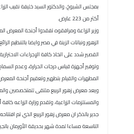
بمجلس الشيوخ، والدكتور السيد خليفة نقيب الزر
أكثر من 223 عارض.
وزير الزراعة ومرافقوه تفقدوا أجنحة المعرض الم
الزهور ونباتات الزينة في مصر وايضا بالتنظيم ال
القصير شدد على اتخاذ كافة الإجراءات الاحترازية
وتوفير أجهزة قياس درجات الحرارة، وعدم السماح 
المطهرات والقيام بتطهير وتعقيم أجنحة المعرض 
ويعد معرض زهور الربيع ملتقى للمتخصصين والمهت
والمستلزمات الزراعية، وتقدم وزارة الزراعه كافة
جدير بالذكر ان معرض زهور الربيع الذي تم افتتاح
التاسعة مساءا لمدة شهر بحديقة الأورمان بالجيزة 