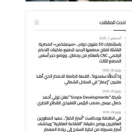
احدث المقالات
أغسطس 1, 2026
باستثمارات 50 مليون دولار.. «سيمبلكس» المصرية
الناشئة تفتتح مصنعها الجديد لتصنيع ماكينات التحكم
الرقمي CNC بالعاشر من رمضان.. ووضع حجر أساس
المصنع الثالث
يوليو 30, 2026
إذا أخطأنا سامحونا”.. القصة الكاملة للاعتذار الذي أنقذ
ملايين “إعمار” في الساحل الشمالي
يوليو 30, 2026
شركة “Scope Developments” تعلن تولي أحمد
كمال عيسى منصب الرئيس التنفيذي للقطاع التجاري
يوليو 29, 2026
في انطلاقة بودكاست “أسرار الكبار”.. عميد المطورين
العقاريين يوضح حقيقة “الفقاعة العقارية” ويكشف
أسرار مسيرته من تجارة السلاح إلى ريادة المعمار