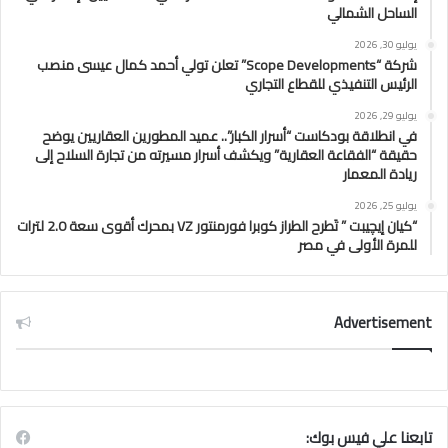
الساحل الشمالي
يوليو 30, 2026
شركة “Scope Developments” تعلن تولي أحمد كمال عيسى منصب
الرئيس التنفيذي للقطاع التجاري
يوليو 29, 2026
في انطلاقة بودكاست “أسرار الكبار”.. عميد المطورين العقاريين يوضح
حقيقة “الفقاعة العقارية” ويكشف أسرار مسيرته من تجارة السلاح إلى
ريادة المعمار
يوليو 25, 2026
“كيان إيچيبت ” تَطرح الطراز كوبرا فورمنتور VZ بمحرك أقوى سعة 2.0 لترات
للمرة الأولى في مصر
Advertisement
تابعنا علي فيس بوك: