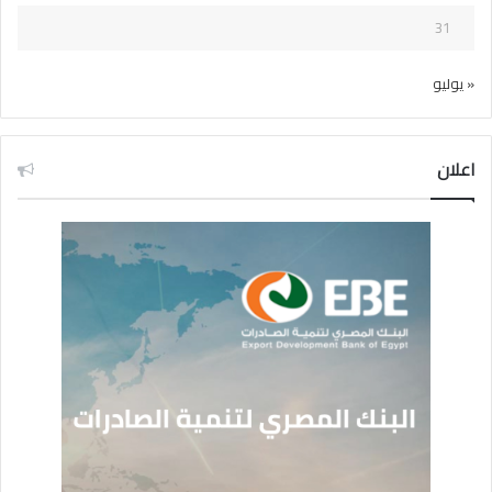
31
« يوليو
اعلان