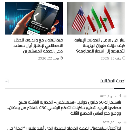
لبنان في مرمى التحولات الإيرانية:
قرة تتعاون مع وايدبوت للذكاء
كيف حوّلت طهران الهزيمة
الاصطناعي لإطلاق أول مساعد
الأميركية إلى انتصار للمقاومة؟
ذكي لخدمة المستثمرين
يونيو 25, 2026
يونيو 22, 2026
احدث المقالات
أغسطس 1, 2026
باستثمارات 50 مليون دولار.. «سيمبلكس» المصرية الناشئة تفتتح
مصنعها الجديد لتصنيع ماكينات التحكم الرقمي CNC بالعاشر من رمضان..
ووضع حجر أساس المصنع الثالث
يوليو 30, 2026
إذا أخطأنا سامحونا”.. القصة الكاملة للاعتذار الذي أنقذ ملايين “إعمار” في