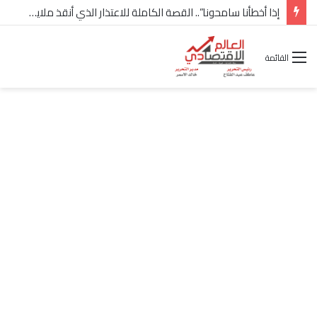
إذا أخطأنا سامحونا”.. القصة الكاملة للاعتذار الذي أنقذ ملايين “إعمار” في الساحل الشمالي
القائمة