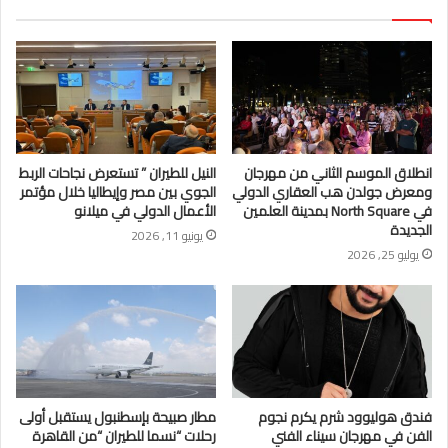
انطلاق الموسم الثاني من مهرجان
النيل للطيران ” تستعرض نجاحات الربط
ومعرض جولدن هب العقاري الدولي
الجوي بين مصر وإيطاليا خلال مؤتمر
في North Square بمدينة العلمين
الأعمال الدولي في ميلانو
الجديدة
يونيو 11, 2026
يوليو 25, 2026
فندق هوليوود شرم يكرم نجوم
مطار صبيحة بإسطنبول يستقبل أولى
الفن في مهرجان سيناء الفني
رحلات “نسما للطيران “من القاهرة