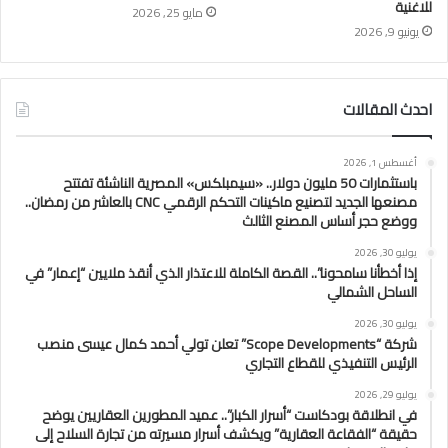
للاغنية
مايو 25, 2026
يونيو 9, 2026
احدث المقالات
أغسطس 1, 2026
باستثمارات 50 مليون دولار.. «سيمبلكس» المصرية الناشئة تفتتح
مصنعها الجديد لتصنيع ماكينات التحكم الرقمي CNC بالعاشر من رمضان..
ووضع حجر أساس المصنع الثالث
يوليو 30, 2026
إذا أخطأنا سامحونا”.. القصة الكاملة للاعتذار الذي أنقذ ملايين “إعمار” في
الساحل الشمالي
يوليو 30, 2026
شركة “Scope Developments” تعلن تولي أحمد كمال عيسى منصب
الرئيس التنفيذي للقطاع التجاري
يوليو 29, 2026
في انطلاقة بودكاست “أسرار الكبار”.. عميد المطورين العقاريين يوضح
حقيقة “الفقاعة العقارية” ويكشف أسرار مسيرته من تجارة السلاح إلى