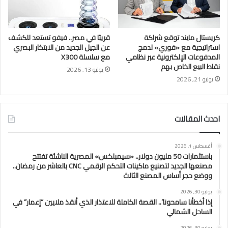
كريستال مايند توقع شراكة
قريبًا في مصر.. فيفو تستعد للكشف
استراتيجية مع «فوري» لدمج
عن الجيل الجديد من الابتكار البصري
المدفوعات الإلكترونية عبر نظامي
مع سلسلة X300
نقاط البيع الخاص بهم
يوليو 13, 2026
يوليو 21, 2026
احدث المقالات
أغسطس 1, 2026
باستثمارات 50 مليون دولار.. «سيمبلكس» المصرية الناشئة تفتتح
مصنعها الجديد لتصنيع ماكينات التحكم الرقمي CNC بالعاشر من رمضان..
ووضع حجر أساس المصنع الثالث
يوليو 30, 2026
إذا أخطأنا سامحونا”.. القصة الكاملة للاعتذار الذي أنقذ ملايين “إعمار” في
الساحل الشمالي
يوليو 30, 2026