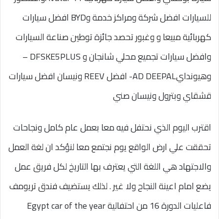
للسيارات افضل شركة ومراكز خدمة وBYD افضل سيارات
كهربائية مبيعا و وغبور تحصد جائزة توطين صناعة السيارات
وافضل سيارات تجميع محلي شانجان و DFSKE5PLUS –
وهيوندايAD DEEPAL- افضل REEV ونيسان افضل سيارات
قشقاي وبترول ونيسان صني
اقترب اليوم الذي نحتفل فيه معا بعمل عام كامل ونجاحات
تحققت علي ارض الواقع يوم نجتمع معا لنؤكد ان لغة العمل
والاجتهاد هي اللغة التي يعترف بها التاريخ لكل فريق عمل
يضع امام اعينة النجاح ولا غير . لذلك يستضيف فندق تريومف
فاعليات الدورة 16 من احتفالية Egypt car of the year