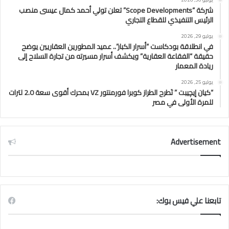
شركة “Scope Developments” تعلن تولي أحمد كمال عيسى منصب
الرئيس التنفيذي للقطاع التجاري
يوليو 29, 2026
في انطلاقة بودكاست “أسرار الكبار”.. عميد المطورين العقاريين يوضح
حقيقة “الفقاعة العقارية” ويكشف أسرار مسيرته من تجارة السلاح إلى
ريادة المعمار
يوليو 25, 2026
“كيان إيچيبت ” تَطرح الطراز كوبرا فورمنتور VZ بمحرك أقوى سعة 2.0 لترات
للمرة الأولى في مصر
Advertisement
تابعنا علي فيس بوك: