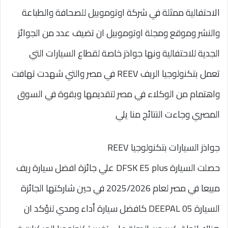
الاحتفالية ممثلة في شركة اوتوموبيل للصحافة والطباعة
والنشر وموقع ومجلة اوتوموبيل ان تضيف عدد من الجوائز
الجدية للاحتفالية ونها جواذز خاصة لقطاع السيارات التي
تعمل بتكنولوجيا الريف REEV في مصر والتي شهدت تهافت
واهتمام من الوكلاء في مصر لتقديمها وبقوة في السوق
المصري وجاءت النتائج منا يلي
جواذز السيارات بتكنولوجيا REEV
حصلت السيارة DFSK E5 plus علي جائزة افضل سيارة ريف
مبيعا في مصر لعام 2025/2026 في حين شاركتها الجائزة
السيارة DEEPAL 05 كافضل سيارة أداء ومدي لنؤكد ان