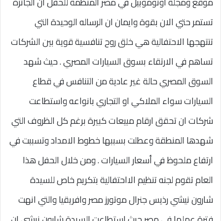
موقع ومجلة اوتوموبيل في مصر المنظمة للحفل ان الجائزة
تستمر حتي الان بقوة وايمان ان الرساله الوحيدة التي
تنتهجها الاحتفالية هي خلق روح تنافسية قوية بين الشركات
تساهم في الارتقاء بسوق السيارات المصري . حيث شهد
السوق المصري حالة غير عادية من التنافس في قطاع
السيارات سواء الملاكي او التجاري بانواعه واستطاعت
شركات ان تحقق ارقام مبيعات كبيرة برغم كل الظروف التي
شهدها المنطقة وعطلت بسببها خطوط الامداد وتسببت في
ارتفاع ملحوظ في أسعار السيارات . ومن خلال الحفل هذا
العام تقوم لجنه تنظيم الااحتفالية بتكريم خاص للسيدة
شارون نيشي رذيس جنرال موتورز مصر وافريقيا والتي انهت
فترة عملها في مصر حيث استطاعت السيدة شارون نيشي ان