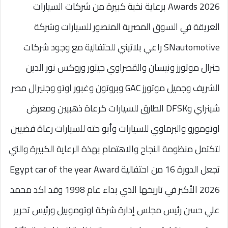
Awards 2026 برعاية نخبة كبيرة من شركات السيارات
العريقة في السوق المصرية المنصور للسيارات وشركة
SNautomotive راعي بلاتيني للحتفالية مع وجود شركات
جنرال موتورز ونيسان والقصراوي جيتور وروكس نور الدين
الشريف وجميل موتورز GAC وبروتون وغبور اوتو وجنيرال مصر
شينراي وDFSK الطارق للسيارات كرعاة ذهبيين ومعرض
اوتومورو والبرماوي للسيارات وأبو حته للسيارات رعاة فضيين
لتكتمل منظومة النجاح والاهتمام بهذة الرعاية الكبيرة والتي
تجعل الدورة 16 من احتفالية Egypt car of the year Award
2026 الأكبر في تاريخها الذي بداء عام 1998 وقد اكد محمد
علي حسن رئيس مجلس إدارة شركة اوتوموبيل ورئيس تحرير