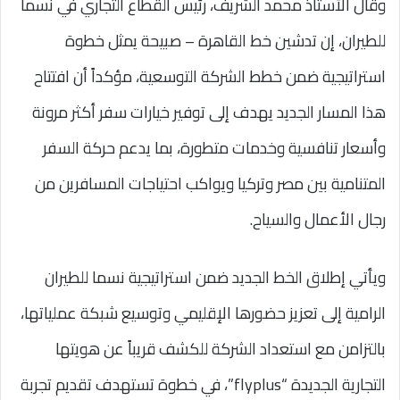
وقال الأستاذ محمد الشريف، رئيس القطاع التجاري في نسما
للطيران، إن تدشين خط القاهرة – صبيحة يمثل خطوة
استراتيجية ضمن خطط الشركة التوسعية، مؤكداً أن افتتاح
هذا المسار الجديد يهدف إلى توفير خيارات سفر أكثر مرونة
وأسعار تنافسية وخدمات متطورة، بما يدعم حركة السفر
المتنامية بين مصر وتركيا ويواكب احتياجات المسافرين من
رجال الأعمال والسياح.
ويأتي إطلاق الخط الجديد ضمن استراتيجية نسما للطيران
الرامية إلى تعزيز حضورها الإقليمي وتوسيع شبكة عملياتها،
بالتزامن مع استعداد الشركة للكشف قريباً عن هويتها
التجارية الجديدة “flyplus”، في خطوة تستهدف تقديم تجربة