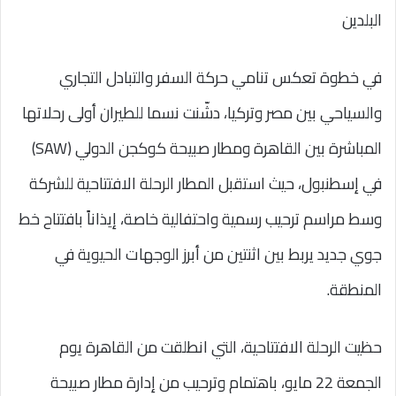
البلدين
في خطوة تعكس تنامي حركة السفر والتبادل التجاري
والسياحي بين مصر وتركيا، دشّنت نسما للطيران أولى رحلاتها
المباشرة بين القاهرة ومطار صبيحة كوكجن الدولي (SAW)
في إسطنبول، حيث استقبل المطار الرحلة الافتتاحية للشركة
وسط مراسم ترحيب رسمية واحتفالية خاصة، إيذاناً بافتتاح خط
جوي جديد يربط بين اثنتين من أبرز الوجهات الحيوية في
المنطقة.
حظيت الرحلة الافتتاحية، التي انطلقت من القاهرة يوم
الجمعة 22 مايو، باهتمام وترحيب من إدارة مطار صبيحة