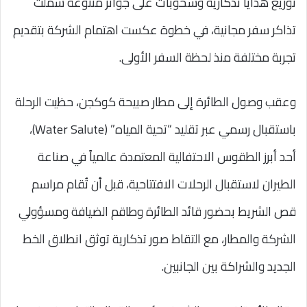
توزيع هدايا تذكارية وسحوبات على جوائز متنوعة شملت
تذاكر سفر مجانية، في خطوة عكست اهتمام الشركة بتقديم
تجربة مختلفة منذ لحظة السفر الأولى.
وعقب وصول الطائرة إلى مطار صبيحة كوكجن، حظيت الرحلة
باستقبال رسمي عبر تقليد “تحية المياه” (Water Salute)،
أحد أبرز الطقوس الاحتفالية المعتمدة عالمياً في صناعة
الطيران لاستقبال الرحلات الافتتاحية، قبل أن تُقام مراسم
قص الشريط بحضور قائد الطائرة وطاقم الضيافة ومسؤولي
الشركة والمطار، مع التقاط صور تذكارية توثق انطلاق الخط
الجديد والشراكة بين الجانبين.