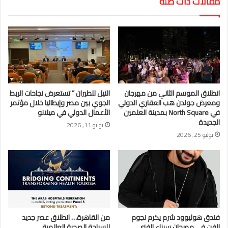
مقالات ذات صلة
انطلاق الموسم الثاني من مهرجان
النيل للطيران ” تستعرض نجاحات الربط
ومعرض جولدن هب العقاري الدولي
الجوي بين مصر وإيطاليا خلال مؤتمر
في North Square بمدينة العلمين
الأعمال الدولي في ميلانو
الجديدة
يونيو 11, 2026
يوليو 25, 2026
فندق هوليوود شرم يكرم نجوم
من القاهرة… انطلاق عصر جديد
الفن في مهرجان سيناء الفني
للسياحة الصحية العالمية