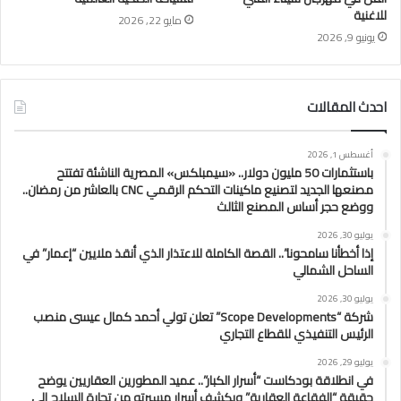
للاغنية
مايو 22, 2026
يونيو 9, 2026
احدث المقالات
أغسطس 1, 2026
باستثمارات 50 مليون دولار.. «سيمبلكس» المصرية الناشئة تفتتح
مصنعها الجديد لتصنيع ماكينات التحكم الرقمي CNC بالعاشر من رمضان..
ووضع حجر أساس المصنع الثالث
يوليو 30, 2026
إذا أخطأنا سامحونا”.. القصة الكاملة للاعتذار الذي أنقذ ملايين “إعمار” في
الساحل الشمالي
يوليو 30, 2026
شركة “Scope Developments” تعلن تولي أحمد كمال عيسى منصب
الرئيس التنفيذي للقطاع التجاري
يوليو 29, 2026
في انطلاقة بودكاست “أسرار الكبار”.. عميد المطورين العقاريين يوضح
حقيقة “الفقاعة العقارية” ويكشف أسرار مسيرته من تجارة السلاح إلى