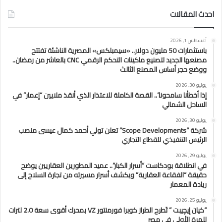
احدث المقالات
أغسطس 1, 2026
باستثمارات 50 مليون دولار.. «سيمبلكس» المصرية الناشئة تفتتح
مصنعها الجديد لتصنيع ماكينات التحكم الرقمي CNC بالعاشر من رمضان..
ووضع حجر أساس المصنع الثالث
يوليو 30, 2026
إذا أخطأنا سامحونا”.. القصة الكاملة للاعتذار الذي أنقذ ملايين “إعمار” في
الساحل الشمالي
يوليو 30, 2026
شركة “Scope Developments” تعلن تولي أحمد كمال عيسى منصب
الرئيس التنفيذي للقطاع التجاري
يوليو 29, 2026
في انطلاقة بودكاست “أسرار الكبار”.. عميد المطورين العقاريين يوضح
حقيقة “الفقاعة العقارية” ويكشف أسرار مسيرته من تجارة السلاح إلى
ريادة المعمار
يوليو 25, 2026
“كيان إيچيبت ” تَطرح الطراز كوبرا فورمنتور VZ بمحرك أقوى سعة 2.0 لترات
للمرة الأولى في مصر