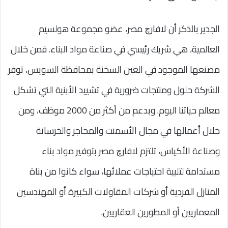
الجدير بالذكر أن لافارﭺ مصر، عضو مجموعة هولسيم
العالمية، هي شريك رئيسي في صناعة مواد البناء. فمن خلال
مصنعها الموجود في العين السخنة بمحافظة السويس، توفر
الشركة حلول ومنتجات ضرورية في تشييد الأبنية التي تشكل
معالم حياتنا اليوم. وبدعم من أكثر من 2000 موظف، ومن
خلال أعمالها في مجال الأسمنت والمحاجر والخرسانة
وصناعة الأكياس، تلتزم لافارﭺ مصر بتوفير مواد بناء
مستدامة لتلبية احتياجات عملائها، سواء كانوا من بناة
المنازل الفردية أو شركات المقاولات الكبيرة أو المهندسين
المعماريين أو المطورين العقاريين.