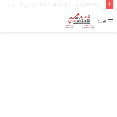
شركة “Scope Developments” تعلن تولي أحمد كمال عيسى منصب الرئيس التنفيذي للقطاع التجاري
القائمة