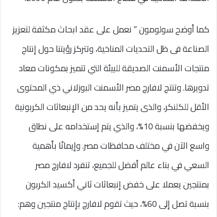
كما أوضح سولومون ” نعمل على عقد ابحاث مكثفة لتعزيز
الصناعة فى ظل التحديات المناخية، وتتركز رؤيتنا حول إنتاج
منتجات الأسمنت الصديقة للبيئة التي تتميز بمكونات معاد
تدويرها. وتنتج لافارچ مصر الأسمنت البوزلاني ذي المحتوى
الأقل للكلنكر، والذى يتميز بأنه يحد من الإنبعاثات الكربونية
ويخفضها بنسبة 10%، والذي يتم إستخدامه على نطاق
واسع الآن في مختلف محافظات مصر. وإيمانًا بأهمية
السعي في بناء عالم أفضل للجميع، تنفرد لافارچ مصر
بمنتجين يعملا على خفض إنبعاثات ثاني أكسيد الكربون
بنسبة تصل إلى 60%، حيث تقوم لافارچ بإنتاج منتجين وهم: