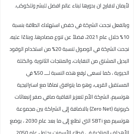
لأيمان لافارج ان بدورها لبناء عالم افضل للبشر وللكوكب.
وبالفعل نجحت الشركة في خفض استهلاك الطاقة بنسبة
10% خلال عام 2021، فضلاً عن تنوع مصادرها. وبناءًا عليه،
نجحت الشركة في الوصول لنسبة 20% من استخدام الوقود
البديل المشتق من النفايات، والمنتجات الثانوية ،والكتلة
الحيوية ، كما تسعى لرفع هذه النسبة لـــ 50% في
المستقبل القريب، وهو ما يتوافق تمامًا مع استراتيجية
هولسيم، الشركة الأم لتعزيز اتفاقية صافي صفر إنبعاثات
كربونية (Zero Net) بالاضافة إلى الشراكة بين مجموعة
هولسيم مع SBTi التي تطلع إلى ما بعد عام 2030 ، بوضع
الأهداف المناخية في قطاع الأسمنت بحلول عام 2050.