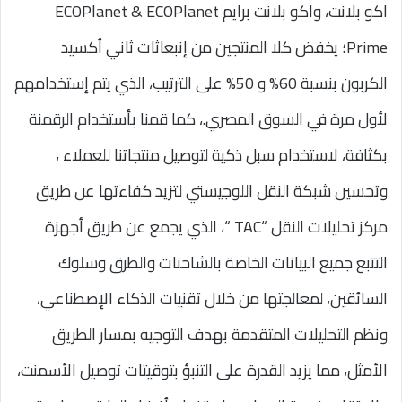
اكو بلانت، واكو بلانت برايم ECOPlanet & ECOPlanet
Prime؛ يخفض كلا المنتجين من إنبعاثات ثاني أكسيد
الكربون بنسبة 60% و 50% على الترتيب، الذي يتم إستخدامهم
لأول مرة في السوق المصري.، كما قمنا بأستخدام الرقمنة
بكثافة، لاستخدام سبل ذكية لتوصيل منتجاتنا للعملاء ،
وتحسين شبكة النقل اللوجيستي لتزيد كفاءتها عن طريق
مركز تحليلات النقل “TAC “، الذي يجمع عن طريق أجهزة
التتبع جميع البيانات الخاصة بالشاحنات والطرق وسلوك
السائقين، لمعالجتها من خلال تقنيات الذكاء الإصطناعي،
ونظم التحليلات المتقدمة بهدف التوجيه بمسار الطريق
الأمثل، مما يزيد القدرة على التنبؤ بتوقيتات توصيل الأسمنت،