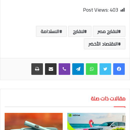
Post Views:
403
لافارج مصر
لافارج
الاستدامة
الاقتصاد الأخضر
واتساب
تيلقرام
ڤايبر
مشاركة عبر البريد
طباعة
مقالات ذات صلة