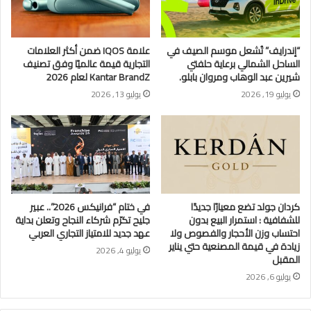
“إندرايف” تُشعل موسم الصيف في
علامة IQOS ضمن أكثر العلامات
الساحل الشمالي برعاية حلفتي
التجارية قيمة عالميًا وفق تصنيف
شيرين عبد الوهاب ومروان بابلو.
Kantar BrandZ لعام 2026
يوليو 19, 2026
يوليو 13, 2026
كردان جولد تضع معيارًا جديدًا
في ختام “فرانيكس 2026”.. عبير
للشفافية : استمرار البيع بدون
جليح تكرّم شركاء النجاح وتعلن بداية
احتساب وزن الأحجار والفصوص ولا
عهد جديد للامتياز التجاري العربي
زيادة في قيمة المصنعية حتي يناير
يوليو 4, 2026
المقبل
يوليو 6, 2026