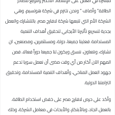
مبشرة في العمل على الإقتصاد الأخضر وتنويع مصادر
الطاقة.” وأضاف ” ونحن نلتزم في شركة هولسيم، وهي
الشركة الأم التي تتبعها شركة لافارج مصر، بالتتشارك والعمل
بجدية لتسريع تأثيرنا الأيجابي لتحقيق أهداف التنمية
المستدامة. فعلينا جميعا، دولة، ومستثمرين، ومصنعين، ان
تشارك، ونتعاون، ننسق ويكون لنا جميعا دورأ فعالا، فمن
المهم الآن أكثر من أي وقت مضى أن نعمل سويا لدعم
جهود العمل المناخي، وأهداف التنمية المستدامة، وتحقيق
التزامتنا الدولية.
وأكد علي حرص لافارچ مصر على خفض استخدام الطاقة،
بالعمل الجاد، وبالأبتكار، والأبحاث في معامل الشركة، وذلك