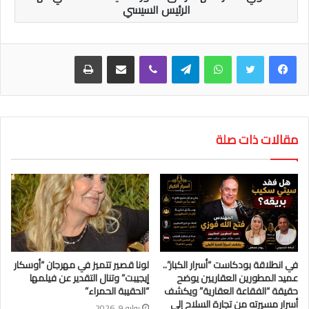
الرئيس السيسي
واتساب
تيلقرام
ڤايبر
مشاركة عبر البريد
طباعة
مقالات ذات صلة
في انطلاقة بودكاست “أسرار الكبار”..
لونا قصير تتميز في مهرجان “أوسكار
عميد المطورين العقاريين يوضح
إيجيبت” وتنال التقدير عن فيلمها
حقيقة “الفقاعة العقارية” ويكشف
“الحقيبة الحمراء”
أسرار مسيرته من تجارة السلاح إلى
يوليو 9, 2026