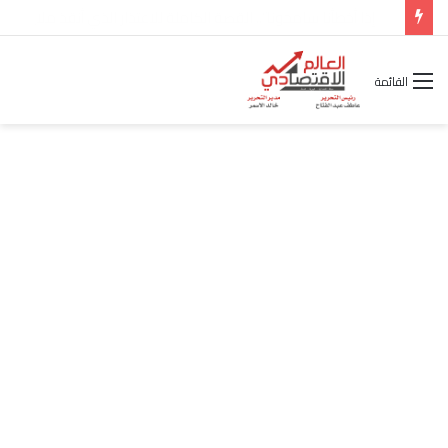
شركة “Scope Developments” تعلن تولي أحمد كمال عيسى منصب الرئيس التنفيذي للقطاع التجاري
القائمة