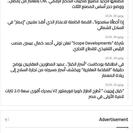
مصنعها الجديد لتصنيع ماكينات التحكم الرقمي CNC بالعاشر من رمضان..
ووضع حجر أساس المصنع الثالث
يوليو 30, 2026
إذا أخطأنا سامحونا”.. القصة الكاملة للاعتذار الذي أنقذ ملايين “إعمار” في
الساحل الشمالي
يوليو 30, 2026
شركة “Scope Developments” تعلن تولي أحمد كمال عيسى منصب
الرئيس التنفيذي للقطاع التجاري
يوليو 29, 2026
في انطلاقة بودكاست “أسرار الكبار”.. عميد المطورين العقاريين يوضح
حقيقة “الفقاعة العقارية” ويكشف أسرار مسيرته من تجارة السلاح إلى
ريادة المعمار
يوليو 25, 2026
“كيان إيچيبت ” تَطرح الطراز كوبرا فورمنتور VZ بمحرك أقوى سعة 2.0 لترات
للمرة الأولى في مصر
Advertisement