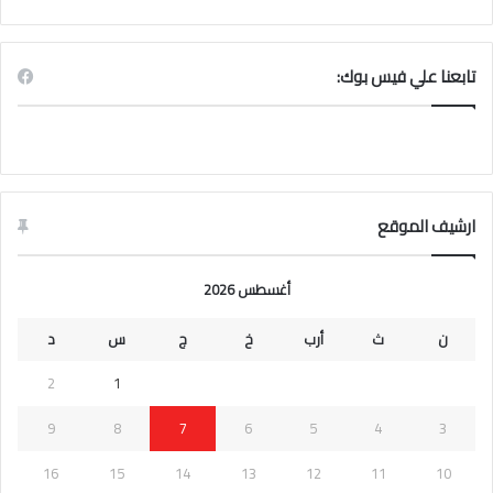
تابعنا علي فيس بوك:
ارشيف الموقع
أغسطس 2026
ن
ث
أرب
خ
ج
س
د
2
1
9
8
7
6
5
4
3
16
15
14
13
12
11
10