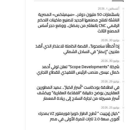
أغسطس 1, 2026
باستثمارات 50 مليون دولار.. «سيمبلكس» المصرية
الناشئة تفتتح مصنعها الجديد لتصنيع ماكينات التحكم
الرقمي CNC بالعاشر من رمضان.. ووضع حجر أساس
المصنع الثالث
يوليو 30, 2026
إذا أخطأنا سامحونا”.. القصة الكاملة للاعتذار الذي أنقذ
ملايين “إعمار” في الساحل الشمالي
يوليو 30, 2026
شركة “Scope Developments” تعلن تولي أحمد
كمال عيسى منصب الرئيس التنفيذي للقطاع التجاري
يوليو 29, 2026
في انطلاقة بودكاست “أسرار الكبار”.. عميد المطورين
العقاريين يوضح حقيقة “الفقاعة العقارية” ويكشف
أسرار مسيرته من تجارة السلاح إلى ريادة المعمار
يوليو 25, 2026
“كيان إيچيبت ” تَطرح الطراز كوبرا فورمنتور VZ بمحرك
أقوى سعة 2.0 لترات للمرة الأولى في مصر