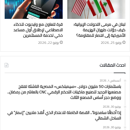
لبنان في مرمى التحولات الإيرانية:
قرة تتعاون مع وايدبوت للذكاء
كيف حوّلت طهران الهزيمة
الاصطناعي لإطلاق أول مساعد
الأميركية إلى انتصار للمقاومة؟
ذكي لخدمة المستثمرين
يونيو 25, 2026
يونيو 22, 2026
احدث المقالات
أغسطس 1, 2026
باستثمارات 50 مليون دولار.. «سيمبلكس» المصرية الناشئة تفتتح
مصنعها الجديد لتصنيع ماكينات التحكم الرقمي CNC بالعاشر من رمضان..
ووضع حجر أساس المصنع الثالث
يوليو 30, 2026
إذا أخطأنا سامحونا”.. القصة الكاملة للاعتذار الذي أنقذ ملايين “إعمار” في
الساحل الشمالي
يوليو 30, 2026