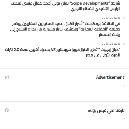
شركة “Scope Developments” تعلن تولي أحمد كمال عيسى منصب
الرئيس التنفيذي للقطاع التجاري
يوليو 29, 2026
في انطلاقة بودكاست “أسرار الكبار”.. عميد المطورين العقاريين يوضح
حقيقة “الفقاعة العقارية” ويكشف أسرار مسيرته من تجارة السلاح إلى
ريادة المعمار
يوليو 25, 2026
“كيان إيچيبت ” تَطرح الطراز كوبرا فورمنتور VZ بمحرك أقوى سعة 2.0 لترات
للمرة الأولى في مصر
Advertisement
تابعنا علي فيس بوك: