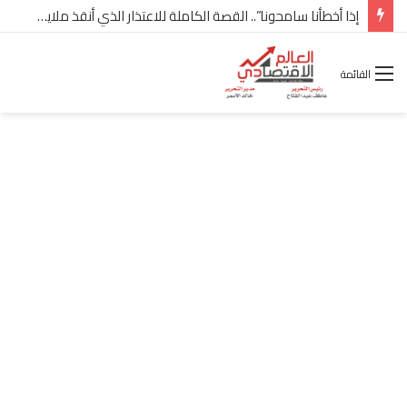
إذا أخطأنا سامحونا”.. القصة الكاملة للاعتذار الذي أنقذ ملايين “إعمار” في الساحل الشمالي
القائمة