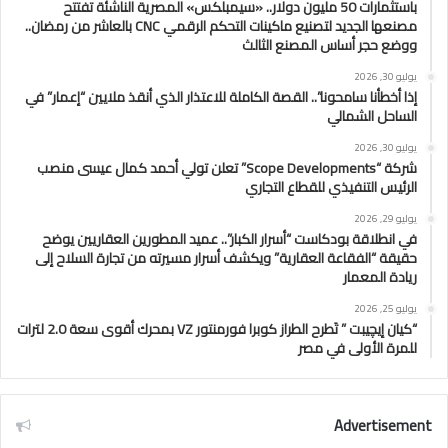
باستثمارات 50 مليون دولار.. «سيمبلكس» المصرية الناشئة تفتتح
مصنعها الجديد لتصنيع ماكينات التحكم الرقمي CNC بالعاشر من رمضان..
ووضع حجر أساس المصنع الثالث
يوليو 30, 2026
إذا أخطأنا سامحونا”.. القصة الكاملة للاعتذار الذي أنقذ ملايين “إعمار” في
الساحل الشمالي
يوليو 30, 2026
شركة “Scope Developments” تعلن تولي أحمد كمال عيسى منصب
الرئيس التنفيذي للقطاع التجاري
يوليو 29, 2026
في انطلاقة بودكاست “أسرار الكبار”.. عميد المطورين العقاريين يوضح
حقيقة “الفقاعة العقارية” ويكشف أسرار مسيرته من تجارة السلاح إلى
ريادة المعمار
يوليو 25, 2026
“كيان إيچيبت ” تَطرح الطراز كوبرا فورمنتور VZ بمحرك أقوى سعة 2.0 لترات
للمرة الأولى في مصر
Advertisement