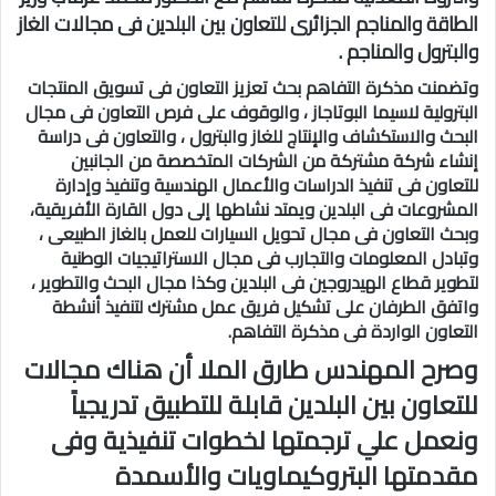
الطاقة والمناجم الجزائرى للتعاون بين البلدين فى مجالات الغاز
والبترول والمناجم .
وتضمنت مذكرة التفاهم بحث تعزيز التعاون فى تسويق المنتجات
البترولية لاسيما البوتاجاز ، والوقوف على فرص التعاون فى مجال
البحث والاستكشاف والإنتاج للغاز والبترول ، والتعاون فى دراسة
إنشاء شركة مشتركة من الشركات المتخصصة من الجانبين
للتعاون فى تنفيذ الدراسات والأعمال الهندسية وتنفيذ وإدارة
المشروعات فى البلدين ويمتد نشاطها إلى دول القارة الأفريقية،
وبحث التعاون فى مجال تحويل السيارات للعمل بالغاز الطبيعى ،
وتبادل المعلومات والتجارب فى مجال الاستراتيجيات الوطنية
لتطوير قطاع الهيدروجين فى البلدين وكذا مجال البحث والتطوير ،
واتفق الطرفان على تشكيل فريق عمل مشترك لتنفيذ أنشطة
التعاون الواردة فى مذكرة التفاهم.
وصرح المهندس طارق الملا أن هناك مجالات
للتعاون بين البلدين قابلة للتطبيق تدريجياً
ونعمل علي ترجمتها لخطوات تنفيذية وفى
مقدمتها البتروكيماويات والأسمدة