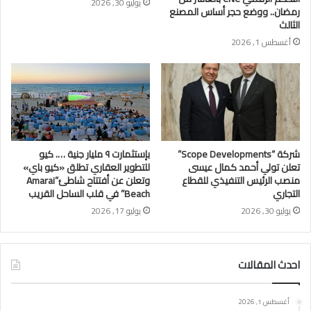
يوليو 30, 2026
رمضان.. ووضع حجر أساس المصنع
الثالث
أغسطس 1, 2026
شركة “Scope Developments”
بإستثمارت ٩ مليار جنية …. كيو
تعلن تولي أحمد كمال عيسى
للتطوير العقاري تطلق «كيو باي»
منصب الرئيس التنفيذي للقطاع
وتعلن عن أفتتاح شاطئ”Amarai
التجاري
Beach” في قلب الساحل القريب
يوليو 30, 2026
يوليو 17, 2026
احدث المقالات
أغسطس 1, 2026