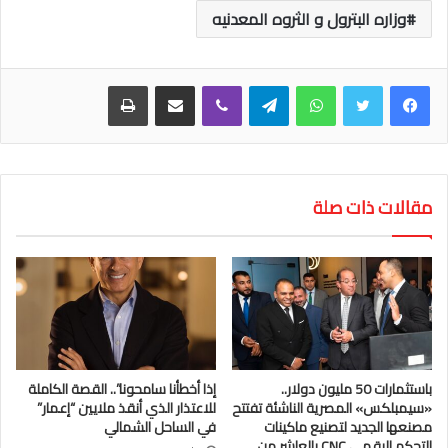
وزاره البترول و الثروه المعدنيه
واتساب
تيلقرام
ڤايبر
مشاركة عبر البريد
طباعة
مقالات ذات صلة
باستثمارات 50 مليون دولار..
إذا أخطأنا سامحونا”.. القصة الكاملة
«سيمبلكس» المصرية الناشئة تفتتح
للاعتذار الذي أنقذ ملايين “إعمار”
مصنعها الجديد لتصنيع ماكينات
في الساحل الشمالي
التحكم الرقمي CNC بالعاشر من