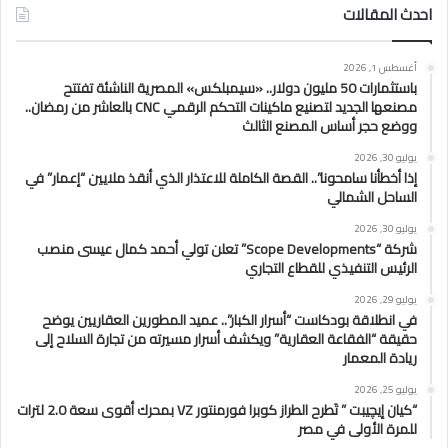
احدث المقالات
أغسطس 1, 2026
باستثمارات 50 مليون دولار.. «سيمبلكس» المصرية الناشئة تفتتح
مصنعها الجديد لتصنيع ماكينات التحكم الرقمي CNC بالعاشر من رمضان..
ووضع حجر أساس المصنع الثالث
يوليو 30, 2026
إذا أخطأنا سامحونا”.. القصة الكاملة للاعتذار الذي أنقذ ملايين “إعمار” في
الساحل الشمالي
يوليو 30, 2026
شركة “Scope Developments” تعلن تولي أحمد كمال عيسى منصب
الرئيس التنفيذي للقطاع التجاري
يوليو 29, 2026
في انطلاقة بودكاست “أسرار الكبار”.. عميد المطورين العقاريين يوضح
حقيقة “الفقاعة العقارية” ويكشف أسرار مسيرته من تجارة السلاح إلى
ريادة المعمار
يوليو 25, 2026
“كيان إيچيبت ” تَطرح الطراز كوبرا فورمنتور VZ بمحرك أقوى سعة 2.0 لترات
للمرة الأولى في مصر