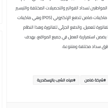
المواطنين لسداد الفواتير والتحصيلات المختلفة والتيسير
على شركة مياه الإسكندرية، عن طريق استخدام ماكينات ضامن للدفع الإلكتروني (POS) وهي ماكينات
لفاتورة للعميل، والدفع الجزئي للفاتورة وهذا النظام
 الشبكة سواء online أو offline، مما يضمن استمرارية العمل في جميع المواقع، بهدف
طرق سداد مختلفة ومتنوعة.
شركة ضامن
مياه الشرب بالإسكندرية
اعة