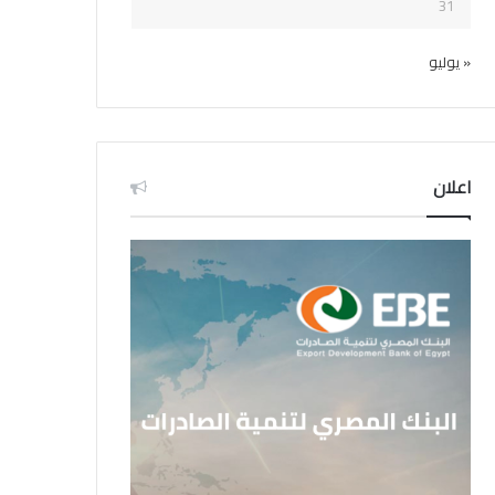
31
« يوليو
اعلان