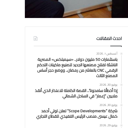
احدث المقالات
أغسطس 1, 2026
باستثمارات 50 مليون دولار.. «سيمبلكس» المصرية
الناشئة تفتتح مصنعها الجديد لتصنيع ماكينات التحكم
الرقمي CNC بالعاشر من رمضان.. ووضع حجر أساس
المصنع الثالث
يوليو 30, 2026
إذا أخطأنا سامحونا”.. القصة الكاملة للاعتذار الذي أنقذ
ملايين “إعمار” في الساحل الشمالي
يوليو 30, 2026
شركة “Scope Developments” تعلن تولي أحمد
كمال عيسى منصب الرئيس التنفيذي للقطاع التجاري
يوليو 29, 2026