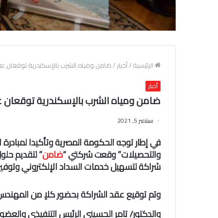
الرئيسية
/
أخبار
/
ضامن ومياه الشرب بالإسكندرية توقعان عق
أخبار
ضامن ومياه الشرب بالإسكندرية توقعان ع
سبتمبر 5, 2021
في إطار توجه الحكومة المصرية وتأكيدا لمبادرة
والتحصيلات” وقعت شركتي “
ضامن
” لتقديم حلو
شراكة لتسهيل خدمات السداد الإلكتروني وتوفي
وتم توقيع عقد الشراكة بحضور كلاٍ من المهندس
والدكتور/ تامر الحسينى الرئيس التنفيذي والعض