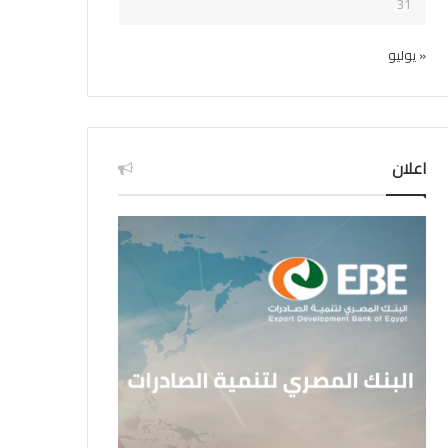
31
« يوليو
اعلان