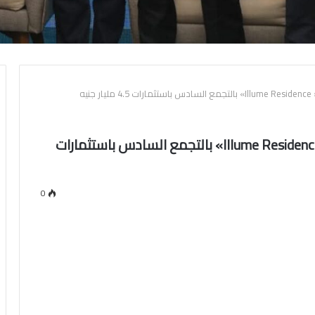
شركة”Illume Societies” تطلق مشروع « Illume Residence» بالتجمع السادس باستثمارات
0