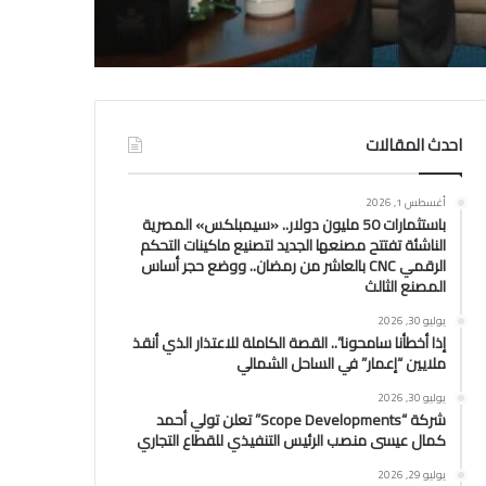
احدث المقالات
أغسطس 1, 2026
باستثمارات 50 مليون دولار.. «سيمبلكس» المصرية
الناشئة تفتتح مصنعها الجديد لتصنيع ماكينات التحكم
الرقمي CNC بالعاشر من رمضان.. ووضع حجر أساس
المصنع الثالث
يوليو 30, 2026
إذا أخطأنا سامحونا”.. القصة الكاملة للاعتذار الذي أنقذ
ملايين “إعمار” في الساحل الشمالي
يوليو 30, 2026
شركة “Scope Developments” تعلن تولي أحمد
كمال عيسى منصب الرئيس التنفيذي للقطاع التجاري
يوليو 29, 2026