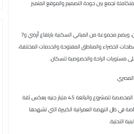
كاملة تجمع بين جودة التصميم والموقع المتميز
وأضاف أن المشروع يقام على مساحة 17.5 فدان، ويضم مجموعة من المباني السكنية بارتفاع أرضي و7
حات الخضراء والمناطق المفتوحة والخدمات المختلفة،
لى مستويات الراحة والخصوصية للسكان.
المصري
وأوضح رئيس مجلس الإدارة أن حجم الاستثمارات المخصصة للمشروع والبالغة 4.5 مليار جنيه يعكس ثقة
ة في ظل النهضة العمرانية الكبيرة التي تشهدها
ية التحتية.