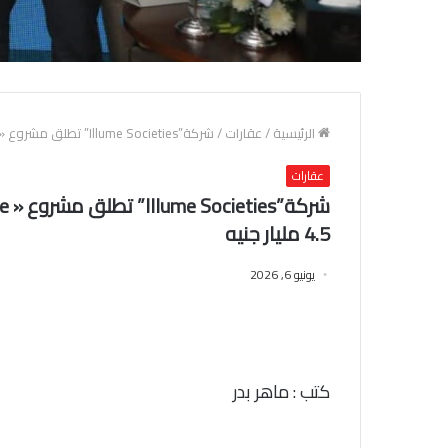
الرئيسية
/
عقارات
/
شركة”Illume Societies” تطلق مشروع « Illume Residence» بالتجمع السادس باستثمارات 4.5 مليار جنيه
عقارات
4.5 مليار جنيه
يونيو 6, 2026
كتب : ماهر بدر