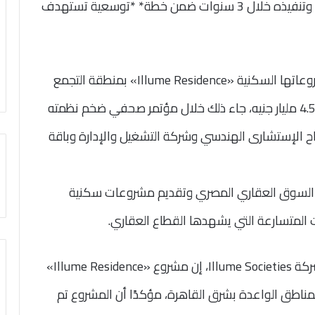
مشروع سكني متكامل على مساحة. 17.5 فدان وتنفيذه خلال 3 سنوات ضمن خطة* *توسعية تستهدف
أعلنت شركة Illume Societies إطلاق أحدث مشروعاتها السكنية «Illume Residence» بمنطقة التجمع
السادس بالقاهرة الجديدة، باستثمارات تصل إلى 4.5 مليار جنيه، جاء ذلك خلال مؤتمر صحفي ضخم نظمته
ح الإستشارى الهندسي وشركة التشغيل والإدارة وباقة
في السوق العقاري المصري وتقديم مشروعات سكنية
ت المتسارعة التي يشهدها القطاع العقاري.
وقال الأستاذ محمد جمعة، رئيس مجلس إدارة شركة Illume Societies، إن مشروع «Illume Residence»
مناطق الواعدة بشرق القاهرة، مؤكدًا أن المشروع تم