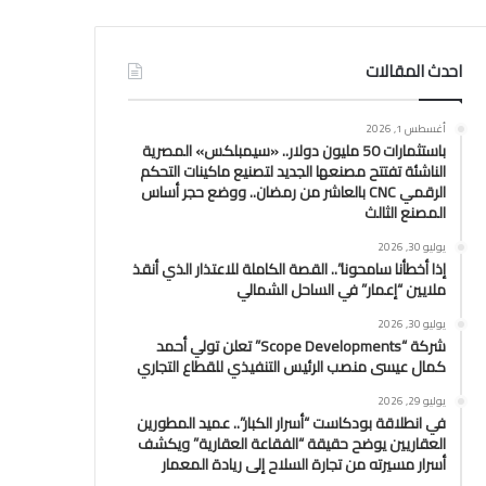
احدث المقالات
أغسطس 1, 2026
باستثمارات 50 مليون دولار.. «سيمبلكس» المصرية
الناشئة تفتتح مصنعها الجديد لتصنيع ماكينات التحكم
الرقمي CNC بالعاشر من رمضان.. ووضع حجر أساس
المصنع الثالث
يوليو 30, 2026
إذا أخطأنا سامحونا”.. القصة الكاملة للاعتذار الذي أنقذ
ملايين “إعمار” في الساحل الشمالي
يوليو 30, 2026
شركة “Scope Developments” تعلن تولي أحمد
كمال عيسى منصب الرئيس التنفيذي للقطاع التجاري
يوليو 29, 2026
في انطلاقة بودكاست “أسرار الكبار”.. عميد المطورين
العقاريين يوضح حقيقة “الفقاعة العقارية” ويكشف
أسرار مسيرته من تجارة السلاح إلى ريادة المعمار