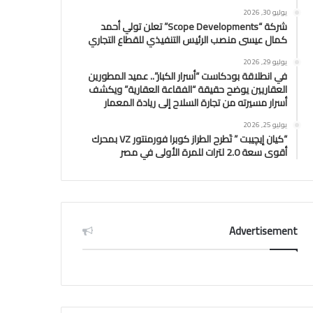
يوليو 30, 2026
شركة “Scope Developments” تعلن تولي أحمد
كمال عيسى منصب الرئيس التنفيذي للقطاع التجاري
يوليو 29, 2026
في انطلاقة بودكاست “أسرار الكبار”.. عميد المطورين
العقاريين يوضح حقيقة “الفقاعة العقارية” ويكشف
أسرار مسيرته من تجارة السلاح إلى ريادة المعمار
يوليو 25, 2026
“كيان إيچيبت ” تَطرح الطراز كوبرا فورمنتور VZ بمحرك
أقوى سعة 2.0 لترات للمرة الأولى في مصر
Advertisement