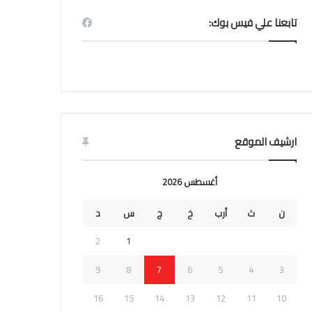
تابعنا علي فيس بوك:
ارشيف الموقع
أغسطس 2026
ن
ث
أرب
خ
ج
س
د
2
1
9
8
7
6
5
4
3
16
15
14
13
12
11
10