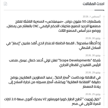
احدث المقالات
أغسطس 1, 2026
باستثمارات 50 مليون دولار.. «سيمبلكس» المصرية الناشئة تفتتح
مصنعها الجديد لتصنيع ماكينات التحكم الرقمي CNC بالعاشر من رمضان..
ووضع حجر أساس المصنع الثالث
يوليو 30, 2026
إذا أخطأنا سامحونا”.. القصة الكاملة للاعتذار الذي أنقذ ملايين “إعمار” في
الساحل الشمالي
يوليو 30, 2026
شركة “Scope Developments” تعلن تولي أحمد كمال عيسى منصب
الرئيس التنفيذي للقطاع التجاري
يوليو 29, 2026
في انطلاقة بودكاست “أسرار الكبار”.. عميد المطورين العقاريين يوضح
حقيقة “الفقاعة العقارية” ويكشف أسرار مسيرته من تجارة السلاح إلى
ريادة المعمار
يوليو 25, 2026
“كيان إيچيبت ” تَطرح الطراز كوبرا فورمنتور VZ بمحرك أقوى سعة 2.0 لترات
للمرة الأولى في مصر