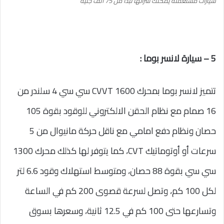
سيارات مستعملة يمكنك شرائها تبدأ من 75 ألف جنيه
5 – سيارة لانسر بوما :
تتميز لانسر بوما بمحرك CVVT 1600 سي سي 4 سلندر من
16 صمام مع نظام الحقن الالكتروني للوقود بقوة 105
حصان ونظام دفع امامي مع ناقل حركة مانيوال من 5
سرعات أو أوتوماتيك CVT، كما يتوفر لها كذلك محرك 1300
سي سي بقوة 88 حصان، ومتوسط استهلاك وقود 6.6 لتر
لكل 100 كم، وتصل لسرعة قصوى 200 كم في الساعة
وتسارعها حتى 100 كم في 12.5 ثانية، وسعرها بسوق