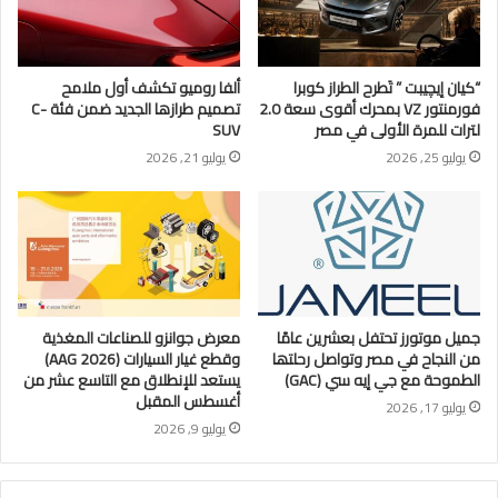
“كيان إيچيبت ” تَطرح الطراز كوبرا
ألفا روميو تكشف أول ملامح
فورمنتور VZ بمحرك أقوى سعة 2.0
تصميم طرازها الجديد ضمن فئة C-
لترات للمرة الأولى في مصر
SUV
يوليو 25, 2026
يوليو 21, 2026
جمیل موتورز تحتفل بعشرين عامًا
معرض جوانزو للصناعات المغذية
من النجاح في مصر وتواصل رحلتھا
وقطع غيار السيارات (AAG 2026)
الطموحة مع جي إيه سي (GAC)
يستعد للإنطلاق مع التاسع عشر من
أغسطس المقبل
يوليو 17, 2026
يوليو 9, 2026