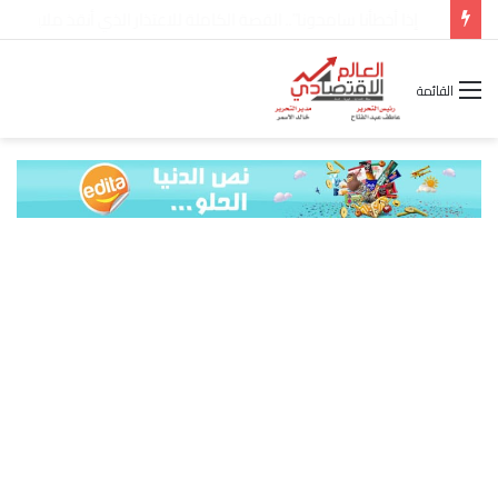
شركة “Scope Developments” تعلن تولي أحمد كمال عيسى منصب الرئيس التنفيذي للقطاع التجاري
القائمة