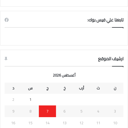
تابعنا علي فيس بوك:
ارشيف الموقع
أغسطس 2026
ن
ث
أرب
خ
ج
س
د
2
1
9
8
7
6
5
4
3
16
15
14
13
12
11
10