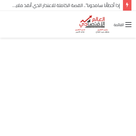
إذا أخطأنا سامحونا”.. القصة الكاملة للاعتذار الذي أنقذ ملايين “إعمار” في الساحل الشمالي
القائمة