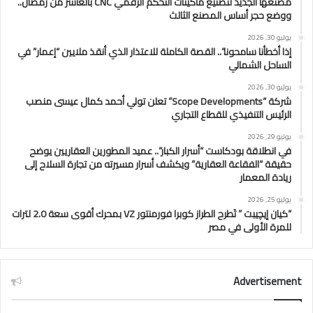
مصنعها الجديد لتصنيع ماكينات التحكم الرقمي CNC بالعاشر من رمضان..
ووضع حجر أساس المصنع الثالث
يوليو 30, 2026
إذا أخطأنا سامحونا”.. القصة الكاملة للاعتذار الذي أنقذ ملايين “إعمار” في
الساحل الشمالي
يوليو 30, 2026
شركة “Scope Developments” تعلن تولي أحمد كمال عيسى منصب
الرئيس التنفيذي للقطاع التجاري
يوليو 29, 2026
في انطلاقة بودكاست “أسرار الكبار”.. عميد المطورين العقاريين يوضح
حقيقة “الفقاعة العقارية” ويكشف أسرار مسيرته من تجارة السلاح إلى
ريادة المعمار
يوليو 25, 2026
“كيان إيچيبت ” تَطرح الطراز كوبرا فورمنتور VZ بمحرك أقوى سعة 2.0 لترات
للمرة الأولى في مصر
Advertisement