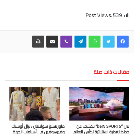
Post Views:
539
واتساب
تيلقرام
ڤايبر
مشاركة عبر البريد
طباعة
مقالات ذات صلة
بين “beIN SPORTS” تكشف عن
ماوريسيو سوليمان : نزال أوسيك
خطط تغطية استثنائية لكأس العالم
وفيرهوفين في أهرامات الجيزة