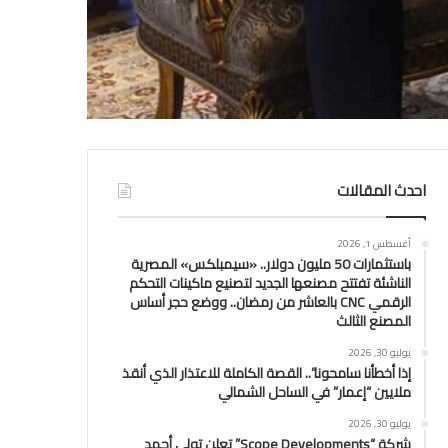
احدث المقالات
أغسطس 1, 2026
باستثمارات 50 مليون دولار.. «سيمبلكس» المصرية
الناشئة تفتتح مصنعها الجديد لتصنيع ماكينات التحكم
الرقمي CNC بالعاشر من رمضان.. ووضع حجر أساس
المصنع الثالث
يوليو 30, 2026
إذا أخطأنا سامحونا”.. القصة الكاملة للاعتذار الذي أنقذ
ملايين “إعمار” في الساحل الشمالي
يوليو 30, 2026
شركة “Scope Developments” تعلن تولي أحمد