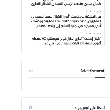
كمال عيسى منصب الرئيس التنفيذي للقطاع التجاري
يوليو 29, 2026
في انطلاقة بودكاست “أسرار الكبار”.. عميد المطورين
العقاريين يوضح حقيقة “الفقاعة العقارية” ويكشف
أسرار مسيرته من تجارة السلاح إلى ريادة المعمار
يوليو 25, 2026
“كيان إيچيبت ” تَطرح الطراز كوبرا فورمنتور VZ بمحرك
أقوى سعة 2.0 لترات للمرة الأولى في مصر
Advertisement
تابعنا علي فيس بوك: