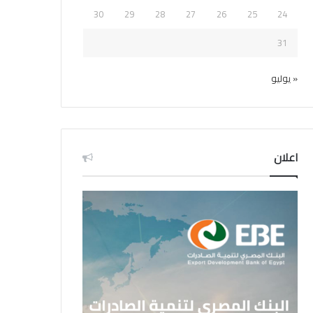
30
29
28
27
26
25
24
31
« يوليو
اعلان