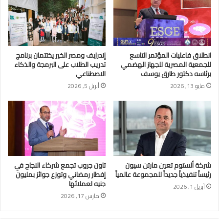
انطلاق فاعليات المؤتمر التاسع
إندرايف ومصر الخير يختتمان برنامج
للجمعية المصرية للجهاز الهضمي
تدريب الطلاب على البرمجة والذكاء
برئاسه دكتور طارق يوسف
الاصطناعي
مايو 13, 2026
أبريل 5, 2026
شركة ألستوم تعين مارتن سيون
تاون جروب تجمع شركاء النجاح في
رئيساً تنفيذياً جديداً للمجموعة عالمياً
إفطار رمضاني وتوزع جوائز بمليون
جنيه لعملائها
أبريل 1, 2026
مارس 17, 2026