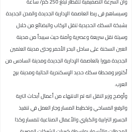
وأن السرعة التصميمية للقطار تبلغ 250 كم/ ساعة
وسيساهم فى ربط العاصمة الإدارية الجديدة والمدن الجديدة
بشبكة السكك الحديدية لنقل الركاب والبضائع من خلال
وسيلة نقل سريعة وعصرية وآمنة حيث سيبدأ من مدينة
العين السخنة على ساحل البحر الأحمر وحتى مدينة العلمين
الجديدة مرورا بالعاصمة الإدارية الجديدة ومدينة السادس من
أكتوبر ومحطة سكك حديد الإسكندرية الحالية ومدينة برج
العرب.
وأوضح وزير النقل انه تم الانتهاء من أعمال أبحاث التربة
والرفع المساحي وتخطيط المسار وجار العمل في تنفيذ
الجسور الترابية والكباري والأعمال الصناعية للمسار وكذا
المحطات والأسوار بواسطة كبريات الشركات المصرية