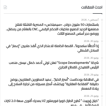
احدث المقالات
أغسطس 1, 2026
باستثمارات 50 مليون دولار.. «سيمبلكس» المصرية الناشئة تفتتح
مصنعها الجديد لتصنيع ماكينات التحكم الرقمي CNC بالعاشر من رمضان..
ووضع حجر أساس المصنع الثالث
يوليو 30, 2026
إذا أخطأنا سامحونا”.. القصة الكاملة للاعتذار الذي أنقذ ملايين “إعمار” في
الساحل الشمالي
يوليو 30, 2026
شركة “Scope Developments” تعلن تولي أحمد كمال عيسى منصب
الرئيس التنفيذي للقطاع التجاري
يوليو 29, 2026
في انطلاقة بودكاست “أسرار الكبار”.. عميد المطورين العقاريين يوضح
حقيقة “الفقاعة العقارية” ويكشف أسرار مسيرته من تجارة السلاح إلى
ريادة المعمار
يوليو 25, 2026
“كيان إيچيبت ” تَطرح الطراز كوبرا فورمنتور VZ بمحرك أقوى سعة 2.0 لترات
للمرة الأولى في مصر