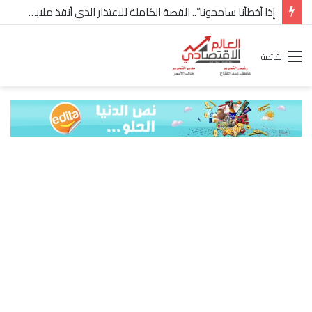
شركة “Scope Developments” تعلن تولي أحمد كمال عيسى منصب الرئيس التنفيذي للقطاع التجاري
القائمة