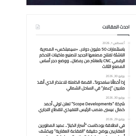
احدث المقالات
أغسطس 1, 2026
باستثمارات 50 مليون دولار.. «سيمبلكس» المصرية
الناشئة تفتتح مصنعها الجديد لتصنيع ماكينات التحكم
الرقمي CNC بالعاشر من رمضان.. ووضع حجر أساس
المصنع الثالث
يوليو 30, 2026
إذا أخطأنا سامحونا”.. القصة الكاملة للاعتذار الذي أنقذ
ملايين “إعمار” في الساحل الشمالي
يوليو 30, 2026
شركة “Scope Developments” تعلن تولي أحمد
كمال عيسى منصب الرئيس التنفيذي للقطاع التجاري
يوليو 29, 2026
في انطلاقة بودكاست “أسرار الكبار”.. عميد المطورين
العقاريين يوضح حقيقة “الفقاعة العقارية” ويكشف