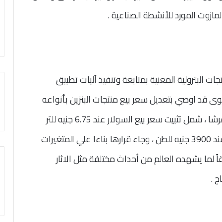
لمازوت المورد للأنشطة الصناعية .
جات البترولية المعنية بمتابعة وتنفيذ آليات تطبيق
نوى قد اوصي بتعديل سعر بيع منتجات البنزين بأنواعه
الثلاثة اعتباراً من صباح الجمعة بزيادة قدرها ٢٥ قرشا ، شمل تثبيت سعر بيع السولار عند 6.75 جنيه للتر
وكذلك تثبيت سعر بيع المازوت للقطاع الصناعى عند 3900 جنيه للطن ، وجاء قرارها بناءا علي المتغيرات
اً لما يشهده العالم من أحداث مختلفة مثل الاثار