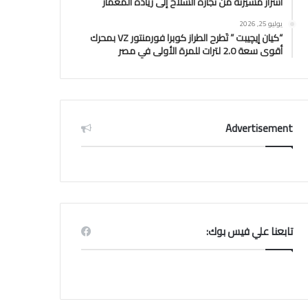
أسرار مسيرته من تجارة السلاح إلى ريادة المعمار
يوليو 25, 2026
“كيان إيچيبت ” تَطرح الطراز كوبرا فورمنتور VZ بمحرك
أقوى سعة 2.0 لترات للمرة الأولى في مصر
Advertisement
تابعنا علي فيس بوك: