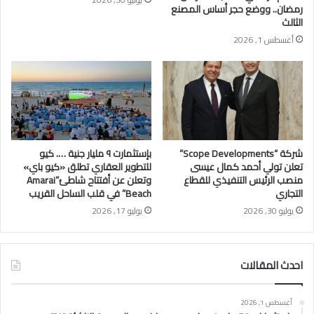
رمضان.. ووضع حجر أساس المصنع
الثالث
أغسطس 1, 2026
شركة “Scope Developments”
بإستثمارت ٩ مليار جنية …. كيو
تعلن تولي أحمد كمال عيسى
للتطوير العقاري تطلق «كيو باي»
منصب الرئيس التنفيذي للقطاع
وتعلن عن أفتتاح شاطئ”Amarai
التجاري
Beach” في قلب الساحل القريب
يوليو 30, 2026
يوليو 17, 2026
احدث المقالات
أغسطس 1, 2026