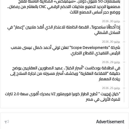
باستثمارات 50 مليون دولار.. «سيمبلكس» المصرية الناشئة تفتتح
مصنعها الجديد لتصنيع ماكينات التحكم الرقمي CNC بالعاشر من رمضان..
ووضع حجر أساس المصنع الثالث
يوليو 30, 2026
إذا أخطأنا سامحونا”.. القصة الكاملة للاعتذار الذي أنقذ ملايين “إعمار” في
الساحل الشمالي
يوليو 30, 2026
شركة “Scope Developments” تعلن تولي أحمد كمال عيسى منصب
الرئيس التنفيذي للقطاع التجاري
يوليو 29, 2026
في انطلاقة بودكاست “أسرار الكبار”.. عميد المطورين العقاريين يوضح
حقيقة “الفقاعة العقارية” ويكشف أسرار مسيرته من تجارة السلاح إلى
ريادة المعمار
يوليو 25, 2026
“كيان إيچيبت ” تَطرح الطراز كوبرا فورمنتور VZ بمحرك أقوى سعة 2.0 لترات
للمرة الأولى في مصر
Advertisement