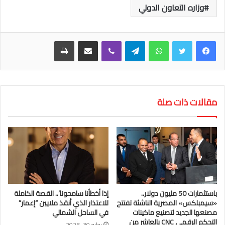
وزاره التعاون الدولي
واتساب
تيلقرام
ڤايبر
مشاركة عبر البريد
طباعة
مقالات ذات صلة
باستثمارات 50 مليون دولار..
إذا أخطأنا سامحونا”.. القصة الكاملة
«سيمبلكس» المصرية الناشئة تفتتح
للاعتذار الذي أنقذ ملايين “إعمار”
مصنعها الجديد لتصنيع ماكينات
في الساحل الشمالي
التحكم الرقمي CNC بالعاشر من
يوليو 30, 2026