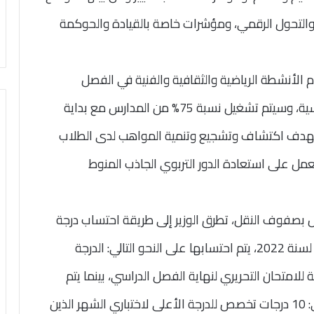
والتحول الرقمي، ومؤشرات خاصة بالقيادة والحوكمة
نه تم تنفيذ 50% لمنظومة يوم الأنشطة الرياضية والثقافية والفنية في الفصل
الدراسي الأول على مستوى جميع المراحل الدراسية، وسيتم تشغيل نسبة 75% من المدارس مع بداية
الدراسي الثاني، وصولًا إلى نسبة 100%، بهدف اكتشاف وتشجيع وتنمية المواهب لدى الطلاب
لعمل على استعادة الدور التربوي الجاذب المنوط
 بصفوف النقل، تطرق الوزير إلى طريقة احتساب درجة
الطالب، موضحًا أنه وفقًا للقرار الوزاري رقم (168) لسنة 2022، يتم احتسابها على النحو التالي: الدرجة
ة من (100) درجة، يخصص منهم (80) درجة للامتحان التحريري لنهاية الفصل الدراسي، بينما يتم
توزيع الدرجات المتبقية (20) درجة على النحو التالي: 10 درجات تخصص للدرجة الأعلى لاختباري الشهر الذين