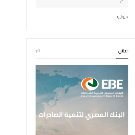
31
« يوليو
اعلان