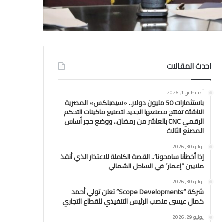
احدث المقالات
أغسطس 1, 2026
باستثمارات 50 مليون دولار.. «سيمبلكس» المصرية
الناشئة تفتتح مصنعها الجديد لتصنيع ماكينات التحكم
الرقمي CNC بالعاشر من رمضان.. ووضع حجر أساس
المصنع الثالث
يوليو 30, 2026
إذا أخطأنا سامحونا”.. القصة الكاملة للاعتذار الذي أنقذ
ملايين “إعمار” في الساحل الشمالي
يوليو 30, 2026
شركة “Scope Developments” تعلن تولي أحمد
كمال عيسى منصب الرئيس التنفيذي للقطاع التجاري
يوليو 29, 2026