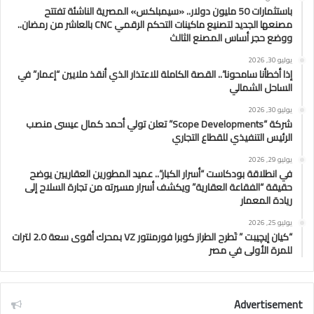
باستثمارات 50 مليون دولار.. «سيمبلكس» المصرية الناشئة تفتتح
مصنعها الجديد لتصنيع ماكينات التحكم الرقمي CNC بالعاشر من رمضان..
ووضع حجر أساس المصنع الثالث
يوليو 30, 2026
إذا أخطأنا سامحونا”.. القصة الكاملة للاعتذار الذي أنقذ ملايين “إعمار” في
الساحل الشمالي
يوليو 30, 2026
شركة “Scope Developments” تعلن تولي أحمد كمال عيسى منصب
الرئيس التنفيذي للقطاع التجاري
يوليو 29, 2026
في انطلاقة بودكاست “أسرار الكبار”.. عميد المطورين العقاريين يوضح
حقيقة “الفقاعة العقارية” ويكشف أسرار مسيرته من تجارة السلاح إلى
ريادة المعمار
يوليو 25, 2026
“كيان إيچيبت ” تَطرح الطراز كوبرا فورمنتور VZ بمحرك أقوى سعة 2.0 لترات
للمرة الأولى في مصر
Advertisement