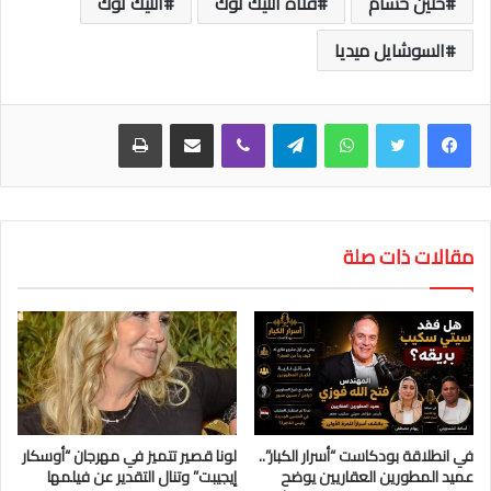
حنين حسام
فتاة التيك توك
التيك توك
السوشايل ميديا
واتساب
تيلقرام
ڤايبر
مشاركة عبر البريد
طباعة
مقالات ذات صلة
في انطلاقة بودكاست “أسرار الكبار”..
لونا قصير تتميز في مهرجان “أوسكار
عميد المطورين العقاريين يوضح
إيجيبت” وتنال التقدير عن فيلمها