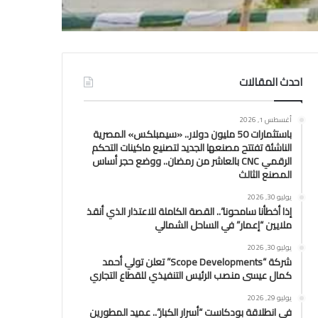
احدث المقالات
أغسطس 1, 2026
باستثمارات 50 مليون دولار.. «سيمبلكس» المصرية
الناشئة تفتتح مصنعها الجديد لتصنيع ماكينات التحكم
الرقمي CNC بالعاشر من رمضان.. ووضع حجر أساس
المصنع الثالث
يوليو 30, 2026
إذا أخطأنا سامحونا”.. القصة الكاملة للاعتذار الذي أنقذ
ملايين “إعمار” في الساحل الشمالي
يوليو 30, 2026
شركة “Scope Developments” تعلن تولي أحمد
كمال عيسى منصب الرئيس التنفيذي للقطاع التجاري
يوليو 29, 2026
في انطلاقة بودكاست “أسرار الكبار”.. عميد المطورين