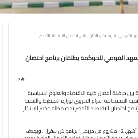
د القومي للحوكمة يطلقان برنامج احتضان الاقتصاد الأخضر
عهد القومي للحوكمة يطلقان برنامج احتضان
0
ة بين حاضنة أعمال كلية الاقتصاد والعلوم السياسية
 المستدامة الذراع التدريبي لوزارة التخطيط والتنمية
صادية، ينطلق غدًا (الثلاثاء 10 مايو 2022) برنامج احتضان الاقتصاد الأخضر تحت مظلة مختبر الابتكار
ويتضمن برنامج الاحتضان الذي يمتد فاعلياته لمدة 6 أشهر، 12 مشروع من خريجي” برنامج كن سفيرًا”، ويهدف
اسيات ريادة الأعمال واختبار نماذج الأعمال الخاصة بهذه