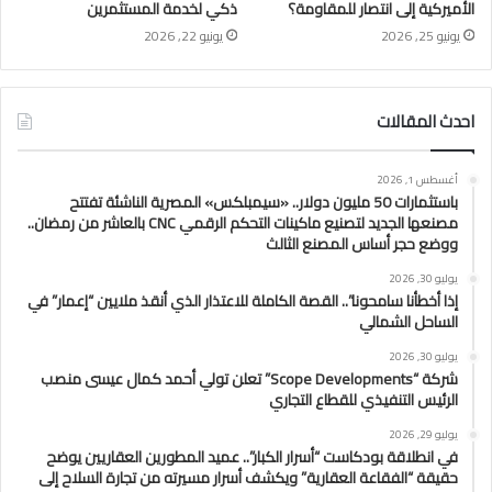
الأميركية إلى انتصار للمقاومة؟
ذكي لخدمة المستثمرين
يونيو 25, 2026
يونيو 22, 2026
احدث المقالات
أغسطس 1, 2026
باستثمارات 50 مليون دولار.. «سيمبلكس» المصرية الناشئة تفتتح
مصنعها الجديد لتصنيع ماكينات التحكم الرقمي CNC بالعاشر من رمضان..
ووضع حجر أساس المصنع الثالث
يوليو 30, 2026
إذا أخطأنا سامحونا”.. القصة الكاملة للاعتذار الذي أنقذ ملايين “إعمار” في
الساحل الشمالي
يوليو 30, 2026
شركة “Scope Developments” تعلن تولي أحمد كمال عيسى منصب
الرئيس التنفيذي للقطاع التجاري
يوليو 29, 2026
في انطلاقة بودكاست “أسرار الكبار”.. عميد المطورين العقاريين يوضح
حقيقة “الفقاعة العقارية” ويكشف أسرار مسيرته من تجارة السلاح إلى