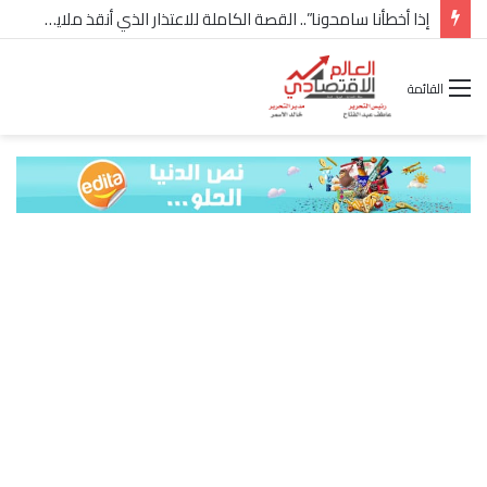
شركة “Scope Developments” تعلن تولي أحمد كمال عيسى منصب الرئيس التنفيذي للقطاع التجاري
القائمة