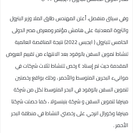
وفي سياق منفصل، أعلن المهندس طارق الملا وزير البترول
والثروة المعدنية على هامش مؤتمر ومعرض مصر الدولى
الخامس للبترول ( ايجبس 2022) نتيجة المناقصة العالمية
لنشاط تموين السفن بالوقود بعد الانتهاء من تقييم العروض
المقدمة حيث تم إسناد ٤ رخص للنشاط لثلاث شركات في
موانيء البحرين المتوسط والأحمر ، وذلك بواقع رخصتين
لتموين السفن بالوقود في البحر المتوسط لكل من شركة
مينرفا لتموين السفن و شركة بنينسولا ، كما حصلت شركتا
مينرفا وكورال انرجي على رخصتي النشاط في منطقة البحر
الأحمر .