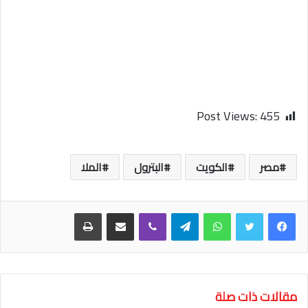
Post Views:
455
مصر
الكويت
البترول
الملا
واتساب
تيلقرام
ڤايبر
مشاركة عبر البريد
طباعة
مقالات ذات صلة