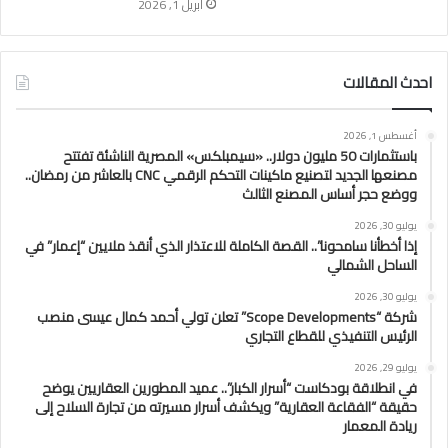
أبريل 1, 2026
احدث المقالات
أغسطس 1, 2026
باستثمارات 50 مليون دولار.. «سيمبلكس» المصرية الناشئة تفتتح
مصنعها الجديد لتصنيع ماكينات التحكم الرقمي CNC بالعاشر من رمضان..
ووضع حجر أساس المصنع الثالث
يوليو 30, 2026
إذا أخطأنا سامحونا”.. القصة الكاملة للاعتذار الذي أنقذ ملايين “إعمار” في
الساحل الشمالي
يوليو 30, 2026
شركة “Scope Developments” تعلن تولي أحمد كمال عيسى منصب
الرئيس التنفيذي للقطاع التجاري
يوليو 29, 2026
في انطلاقة بودكاست “أسرار الكبار”.. عميد المطورين العقاريين يوضح
حقيقة “الفقاعة العقارية” ويكشف أسرار مسيرته من تجارة السلاح إلى
ريادة المعمار