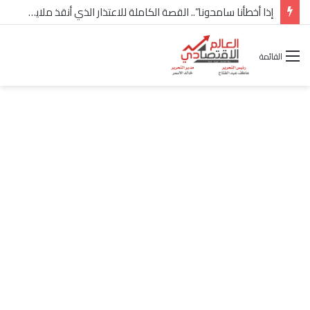
إذا أخطأنا سامحونا”.. القصة الكاملة للاعتذار الذي أنقذ ملايين “إعمار” في الساحل الشمالي
القائمة