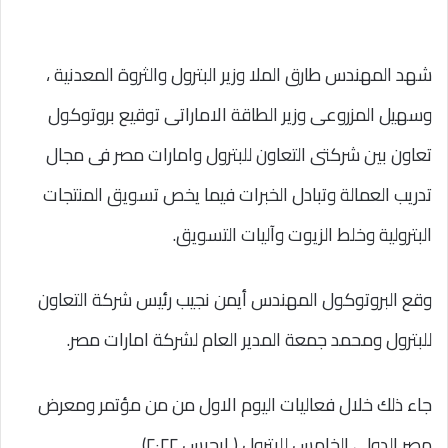
شهد المهندس طارق الملا وزير البترول والثروة المعدنية ،
وسهيل المزروعى وزير الطاقة الاماراتى توقيع بروتوكول
تعاون بين شركتى التعاون للبترول وامارات مصر فى مجال
تدريب العمالة وتبادل الخبرات فيما يخص تسويق المنتجات
البترولية وخلط الزيوت وآليات التسويق.
وقع البروتوكول المهندس أيمن نجيب رئيس شركة التعاون
للبترول ومحمد جمعة المدير العام لشركة امارات مصر.
جاء ذلك خلال فعاليات اليوم الاول من من مؤتمر ومعرض
مصر الدولى الخامس للبترول ( ايجبس ٢٠٢٢).