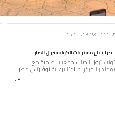
وليسترول الضار • جمعيات علمية مع
مخاطر المرض عالميًا برعاية نوڤارتس مصر
0