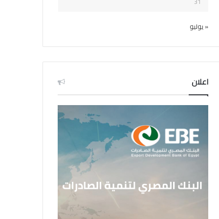
31
« يوليو
اعلان