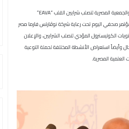
أقامت الجمعية المصرية لأمراض القلب “EgSC” والجمعية المصرية لتصلب شرايين القلب “EAVA”
سسة العلمية للقلب والشرايين “CVREP” مؤتمر صحفي اليوم تحت رعاية شركة نوڤارتس فارما مصر
 ارتفاع مستويات الكوليسترول المؤدي لتصلب الشرايين، والإعلان
ل وأيضاً استعراض الأنشطة المختلفة لحملة التوعية
 العلمية المصرية.