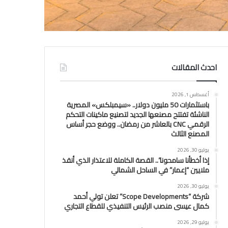
احدث المقالات
أغسطس 1, 2026
باستثمارات 50 مليون دولار.. «سيمبلكس» المصرية
الناشئة تفتتح مصنعها الجديد لتصنيع ماكينات التحكم
الرقمي CNC بالعاشر من رمضان.. ووضع حجر أساس
المصنع الثالث
يوليو 30, 2026
إذا أخطأنا سامحونا”.. القصة الكاملة للاعتذار الذي أنقذ
ملايين “إعمار” في الساحل الشمالي
يوليو 30, 2026
شركة “Scope Developments” تعلن تولي أحمد
كمال عيسى منصب الرئيس التنفيذي للقطاع التجاري
يوليو 29, 2026