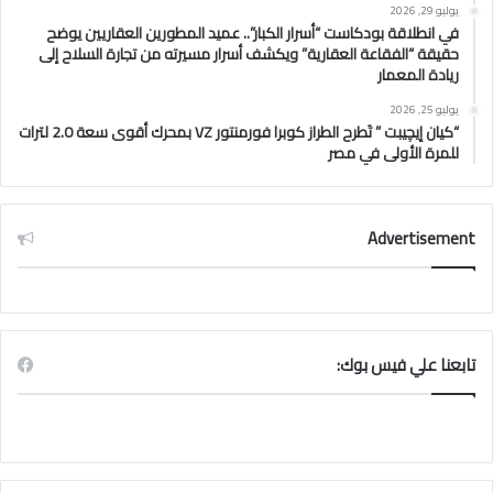
يوليو 29, 2026
في انطلاقة بودكاست “أسرار الكبار”.. عميد المطورين العقاريين يوضح
حقيقة “الفقاعة العقارية” ويكشف أسرار مسيرته من تجارة السلاح إلى
ريادة المعمار
يوليو 25, 2026
“كيان إيچيبت ” تَطرح الطراز كوبرا فورمنتور VZ بمحرك أقوى سعة 2.0 لترات
للمرة الأولى في مصر
Advertisement
تابعنا علي فيس بوك: