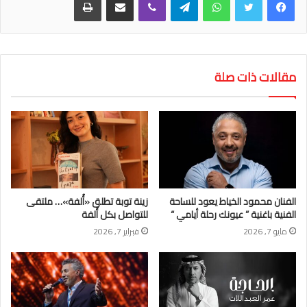
مقالات ذات صلة
الفنان محمود الخياط يعود للساحة
زينة توبة تطلق «أُلفة»… ملتقى
الفنية باغنية ” عيونك رحلة أيامي “
للتواصل بكل أُلفة
مايو 7, 2026
فبراير 7, 2026