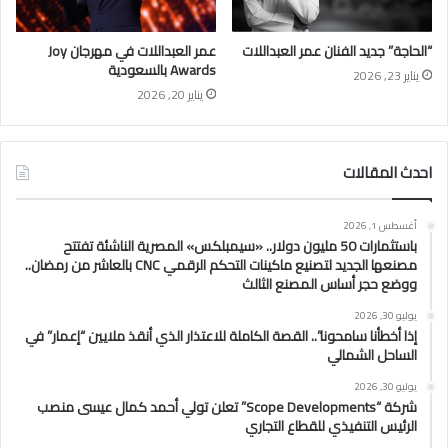
“الحاجة” جديد الفنان عمر العبداللات
عمر العبداللات في مهرجان Joy
Awards بالسعودية
يناير 23, 2026
يناير 20, 2026
احدث المقالات
أغسطس 1, 2026
باستثمارات 50 مليون دولار.. «سيمبلكس» المصرية الناشئة تفتتح
مصنعها الجديد لتصنيع ماكينات التحكم الرقمي CNC بالعاشر من رمضان..
ووضع حجر أساس المصنع الثالث
يوليو 30, 2026
إذا أخطأنا سامحونا”.. القصة الكاملة للاعتذار الذي أنقذ ملايين “إعمار” في
الساحل الشمالي
يوليو 30, 2026
شركة “Scope Developments” تعلن تولي أحمد كمال عيسى منصب
الرئيس التنفيذي للقطاع التجاري