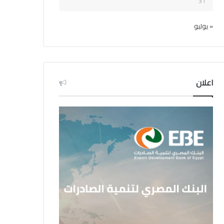
31
« يوليو
اعلان