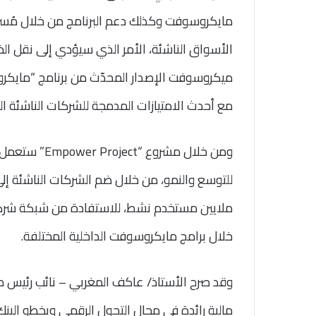
مايكروسوفت وكذلك دعم البرنامج من خلال مُسر
الأسواق الناشئة، الأمر الذي سيؤدي إلى نقل الخ
مع أحدث الامتيازات المدمجة للشركات الناشئة ا
ومن خلال مشرو
ملايين مستخدم نشط، للاستفادة من شبكة شركا
خلال برامج مايكروسوفت الداخلية المختلفة.
وقد صرح الأستاذ/ عاكف المغربي – نائب رئيس م
مالية رائدة في مجال التحول الرقمي ويخطو البنك