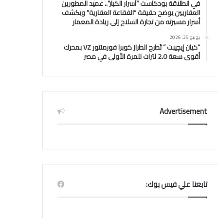
في انطلاقة بودكاست “أسرار الكبار”.. عميد المطورين
العقاريين يوضح حقيقة “الفقاعة العقارية” ويكشف
أسرار مسيرته من تجارة السلاح إلى ريادة المعمار
يوليو 25, 2026
“كيان إيچيبت ” تَطرح الطراز كوبرا فورمنتور VZ بمحرك
أقوى سعة 2.0 لترات للمرة الأولى في مصر
Advertisement
تابعنا علي فيس بوك: