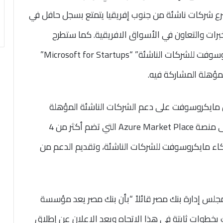
ع شركات ناشئة من جنوب إفريقيا يتمتع بسجل حافل في
برات والتعاون في الأسواق الافريقية. كما ستطرح
ميكروسوفت الإصدار المحدّث من برنامج “مايكروسوفت للشركات الناشئة” “Microsoft for Startups”
لمؤهلة المشاركة فيه.
ع “Empower Project” ستعمل مايكروسوفت على دعم الشركات الناشئة المؤهلة
للتوسع والنمو، من خلال ضم الشركات الناشئة إلى منصة Azure Market Place التي تضم أكثر من 4
ء مايكروسوفت للشركات الناشئة، وتقديم الدعم من
جلس إدارة بنك مصر قائلاً “بأن بنك مصر يعد مؤسسة
 بخطوات ثابتة في هذا الاتجاه ويعد الاعلان عن إطلاق