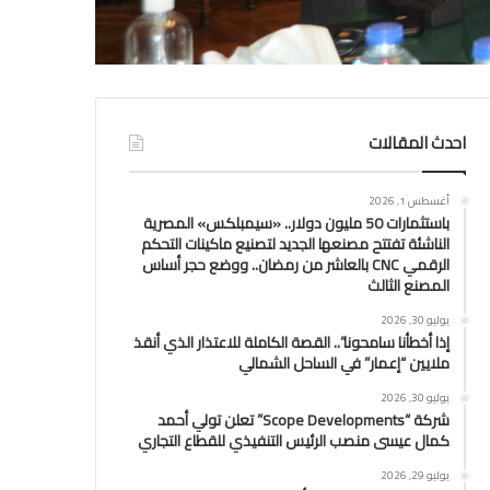
احدث المقالات
أغسطس 1, 2026
باستثمارات 50 مليون دولار.. «سيمبلكس» المصرية
الناشئة تفتتح مصنعها الجديد لتصنيع ماكينات التحكم
الرقمي CNC بالعاشر من رمضان.. ووضع حجر أساس
المصنع الثالث
يوليو 30, 2026
إذا أخطأنا سامحونا”.. القصة الكاملة للاعتذار الذي أنقذ
ملايين “إعمار” في الساحل الشمالي
يوليو 30, 2026
شركة “Scope Developments” تعلن تولي أحمد
كمال عيسى منصب الرئيس التنفيذي للقطاع التجاري
يوليو 29, 2026