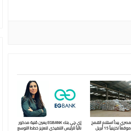
اعة
لمصري يبدأ استلام القمح
إي چي بنك EGBANK يعين مُنية مدكور
نائباً للرئيس التنفيذي لتعزيز خطط التوسع