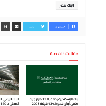
بنك مصر
مشاركة عبر البريد
طب
فيسبوك
تويتر
مقالات ذات صلة
بنك الإسكندرية يحقق 13.8 مليار جنيه
البنك الزراعي ا
صافي أرباح بنمو 34.8% بنهاية 2025
المحلي بـ 180 موقعاً تخزينياً 15 أبريل