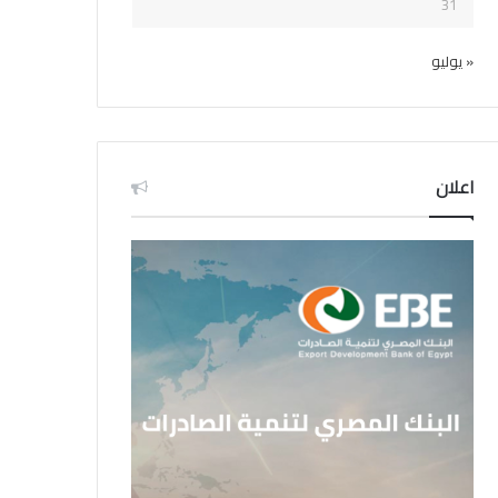
31
« يوليو
اعلان