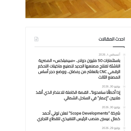
احدث المقالات
أغسطس 1, 2026
باستثمارات 50 مليون دولار.. «سيمبلكس» المصرية
الناشئة تفتتح مصنعها الجديد لتصنيع ماكينات التحكم
الرقمي CNC بالعاشر من رمضان.. ووضع حجر أساس
المصنع الثالث
يوليو 30, 2026
إذا أخطأنا سامحونا”.. القصة الكاملة للاعتذار الذي أنقذ
ملايين “إعمار” في الساحل الشمالي
يوليو 30, 2026
شركة “Scope Developments” تعلن تولي أحمد
كمال عيسى منصب الرئيس التنفيذي للقطاع التجاري
يوليو 29, 2026