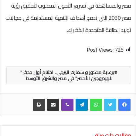
مصر والمساهمة في تسريع التحول المطلوب لتحقيق رؤية
مصر 2030 التي تدمج أهداف التنمية المستدامة في مجالات
توليد الطاقة المتجددة الخضراء.
Post Views:
725
برعاية مدكور و سمارت انيرجى.. اختتام أول حدث "
للهيدروجين الأخضر" في مصر والشرق الأوسط
واتساب
تيلقرام
ڤايبر
مشاركة عبر البريد
طباعة
مقالات ذات صلة