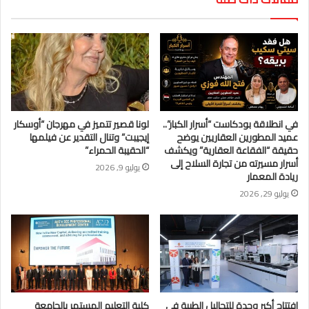
في انطلاقة بودكاست “أسرار الكبار”..
لونا قصير تتميز في مهرجان “أوسكار
عميد المطورين العقاريين يوضح
إيجيبت” وتنال التقدير عن فيلمها
حقيقة “الفقاعة العقارية” ويكشف
“الحقيبة الحمراء”
أسرار مسيرته من تجارة السلاح إلى
يوليو 9, 2026
ريادة المعمار
يوليو 29, 2026
افتتاح أكبر وحدة للتحاليل الطبية في
كلية التعليم المستمر بالجامعة