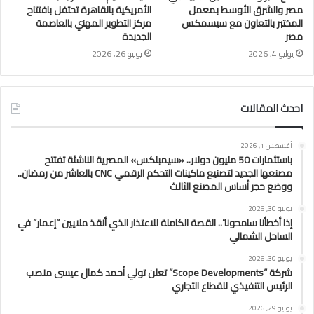
مصر والشرق الأوسط بمعمل
الأمريكية بالقاهرة تحتفل بافتتاح
المختبر بالتعاون مع سيسمكس
مركز التطوير المهني بالعاصمة
مصر
الجديدة
يوليو 4, 2026
يونيو 26, 2026
احدث المقالات
أغسطس 1, 2026
باستثمارات 50 مليون دولار.. «سيمبلكس» المصرية الناشئة تفتتح
مصنعها الجديد لتصنيع ماكينات التحكم الرقمي CNC بالعاشر من رمضان..
ووضع حجر أساس المصنع الثالث
يوليو 30, 2026
إذا أخطأنا سامحونا”.. القصة الكاملة للاعتذار الذي أنقذ ملايين “إعمار” في
الساحل الشمالي
يوليو 30, 2026
شركة “Scope Developments” تعلن تولي أحمد كمال عيسى منصب
الرئيس التنفيذي للقطاع التجاري
يوليو 29, 2026