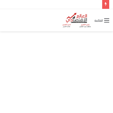
شركة “Scope Developments” تعلن تولي أحمد كمال عيسى منصب الرئيس التنفيذي للقطاع التجاري
القائمة