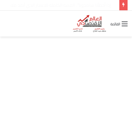
شركة “Scope Developments” تعلن تولي أحمد كمال عيسى منصب الرئيس التنفيذي للقطاع التجاري
القائمة