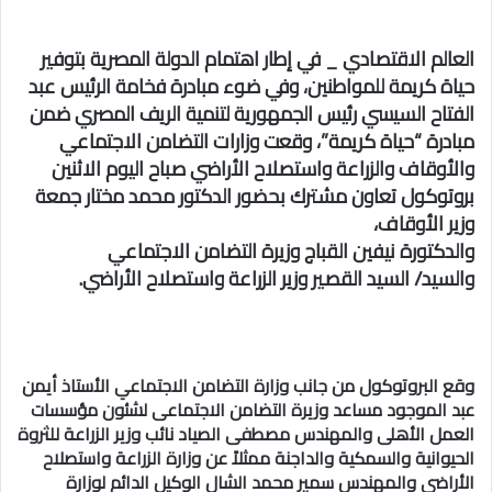
العالم الاقتصادي _ في إطار اهتمام الدولة المصرية بتوفير
حياة كريمة للمواطنين، وفي ضوء مبادرة فخامة الرئيس عبد
الفتاح السيسي رئيس الجمهورية لتنمية الريف المصري ضمن
مبادرة “حياة كريمة”، وقعت وزارات التضامن الاجتماعي
والأوقاف والزراعة واستصلاح الأراضي صباح اليوم الاثنين
بروتوكول تعاون مشترك بحضور الدكتور محمد مختار جمعة
وزير الأوقاف،
والدكتورة نيفين القباج وزيرة التضامن الاجتماعي
والسيد/ السيد القصير وزير الزراعة واستصلاح الأراضي.
وقع البروتوكول من جانب وزارة التضامن الاجتماعي الأستاذ أيمن
عبد الموجود مساعد وزيرة التضامن الاجتماعى لشئون مؤسسات
العمل الأهلى والمهندس مصطفى الصياد نائب وزير الزراعة للثروة
الحيوانية والسمكية والداجنة ممثلاً عن وزارة الزراعة واستصلاح
الأراضى والمهندس سمير محمد الشال الوكيل الدائم لوزارة