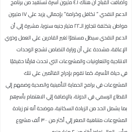
وأضافت القباج أن هناك ٤.١ مليون أسرة تستفيد من برنامج
الدعم النقدي ” تكافل وكرامة” بإجمالي يزيد علي ١٧ مليون
مواطن بتكلفة تتجاوز الـ٢٢ مليار جنيه سنويا، مشيرة إلي أن
الدعم النقدي سيظل مستمرًا لغير القادرين علي العمل وذوي
الإعاقة، مشددة علي أن وزارة التضامن تشجع الوحدات
الانتاجية والتعاونيات والمشروعات التي تحدث فارقًا حقيقيًا
في حياة الأسرة، كما تقوم بإدراج القائمين علي تلك
المشروعات في برامج الحماية التأمينية والصحية وضمهم إلي
القطاع الرسمي في الدولة، بالإضافة إلي الاهتمام بأسرهم
بما يشمل الحد من الزيادة السكانية، موضحة أنه تم زيادة
المشروعات متناهية الصغر إلي أكثر من ٣٠٠ ألف مشروع
ورأس المال تجاوز أكثر من ٢ مليار جنيه.