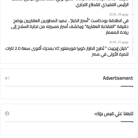
الرئيس التنفيذي للقطاع التجاري
يوليو 29, 2026
في انطلاقة بودكاست “أسرار الكبار”.. عميد المطورين العقاريين يوضح
حقيقة “الفقاعة العقارية” ويكشف أسرار مسيرته من تجارة السلاح إلى
ريادة المعمار
يوليو 25, 2026
“كيان إيچيبت ” تَطرح الطراز كوبرا فورمنتور VZ بمحرك أقوى سعة 2.0 لترات
للمرة الأولى في مصر
Advertisement
تابعنا علي فيس بوك: