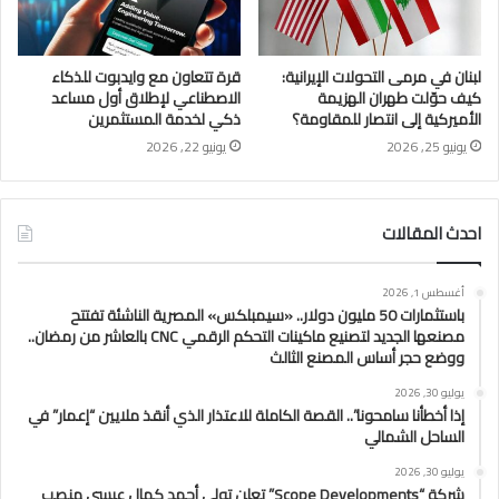
لبنان في مرمى التحولات الإيرانية:
قرة تتعاون مع وايدبوت للذكاء
كيف حوّلت طهران الهزيمة
الاصطناعي لإطلاق أول مساعد
الأميركية إلى انتصار للمقاومة؟
ذكي لخدمة المستثمرين
يونيو 25, 2026
يونيو 22, 2026
احدث المقالات
أغسطس 1, 2026
باستثمارات 50 مليون دولار.. «سيمبلكس» المصرية الناشئة تفتتح
مصنعها الجديد لتصنيع ماكينات التحكم الرقمي CNC بالعاشر من رمضان..
ووضع حجر أساس المصنع الثالث
يوليو 30, 2026
إذا أخطأنا سامحونا”.. القصة الكاملة للاعتذار الذي أنقذ ملايين “إعمار” في
الساحل الشمالي
يوليو 30, 2026
شركة “Scope Developments” تعلن تولي أحمد كمال عيسى منصب