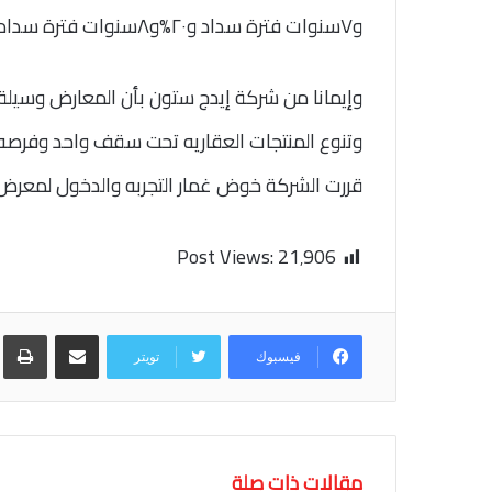
و٧سنوات فترة سداد و٢٠%و٨سنوات فترة سدادتم الإنتهاء من تنفيذ ٤٠%من الهيكل الخرسانى للمشروع.
وإيمانا من شركة إيدج ستون بأن المعارض وسيلة
وتنوع المنتجات العقاريه تحت سقف واحد وفرصه
قررت الشركة خوض غمار التجربه والدخول لمعر
Post Views:
21٬906
مشاركة عبر البريد
طب
فيسبوك
تويتر
مقالات ذات صلة