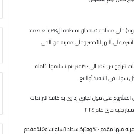
وقال طارق زين أن مورايا هو مشروع سكنى(كمبوند) على مساحة ٢٥فدان بمنطقة الR8 بالعاصمه
مباشره على النهر الأخضر وعلى مقربه من الحى
ويشتمل المشروع على ١٠٥٠ وحده سكنيه بمساحات تتراوح بين ١٥٤ الى ٣١٠متر يتم تسليمها كاملة
 سواء فى التنفيذ أوالبيع.
المشروع على مول تجارى إدارى به كافة البراندات
لافتا الى ان الشركه وضعت نظم سداد مختلفه ومرنه منها مقدم ١٠% وفترة سداد ٦سنوات و١٥%مقدم