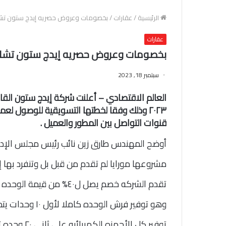
الرئيسية
/
عقارات
/
بخصومات وعروض حصريه إيدج ستون تشار
عقارات
بخصومات وعروض حصريه إيدج ستون تشارك
سبتمبر 18, 2023
العالم الاقتصادي – أعلنت شركة إيدج ستون ا
٢٠٢٣ وذلك وفقا لخطتها التسويقية للوصول 
قنوات التواصل بين المطور والعميل .
أوضح المهندس طارق زين نائب رئيس مجلس الإد
مشروعها مورايا لم تقدم من قبل بل وتنفرد بها إ
تقدم الشركه خصم يصل ل٤٠
وهو توفير فرش ا
توفير كل الأجهزه الكهربائيه على ثانى ٢٠ وحده تباع خلال أيام المعرض