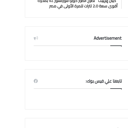
“كيان إيچيبت ” تَطرح الطراز كوبرا فورمنتور VZ بمحرك
أقوى سعة 2.0 لترات للمرة الأولى في مصر
Advertisement
تابعنا علي فيس بوك: