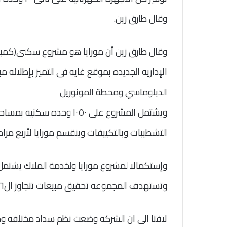
وقال طارق زين.
الإداريه الجديده بموقع غايه فى التميز بإطلاله 
الدبلوماسي ومحطة المونوريل
التشطيبات وبالتكييفات وينقسم مورايا لأربع مراحل
وإستكمالا لمشروع مورايا ولخدمة الملاك يشتمل 
وتستهدف المجموعه تحقيق مبيعات تتجاوز ال٦مليار جنيه حتى عام ٢٠٢٤