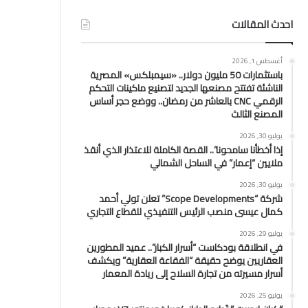
احدث المقالات
أغسطس 1, 2026
باستثمارات 50 مليون دولار.. «سيمبلكس» المصرية
الناشئة تفتتح مصنعها الجديد لتصنيع ماكينات التحكم
الرقمي CNC بالعاشر من رمضان.. ووضع حجر أساس
المصنع الثالث
يوليو 30, 2026
إذا أخطأنا سامحونا”.. القصة الكاملة للاعتذار الذي أنقذ
ملايين “إعمار” في الساحل الشمالي
يوليو 30, 2026
شركة “Scope Developments” تعلن تولي أحمد
كمال عيسى منصب الرئيس التنفيذي للقطاع التجاري
يوليو 29, 2026
في انطلاقة بودكاست “أسرار الكبار”.. عميد المطورين
العقاريين يوضح حقيقة “الفقاعة العقارية” ويكشف
أسرار مسيرته من تجارة السلاح إلى ريادة المعمار
يوليو 25, 2026