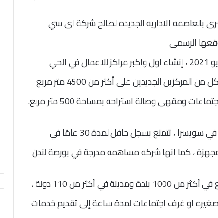
رى بالعاصمه الاداريه الجديده لصالح شركة اى سي
قعها الرسمى
شهدت اتفاقية الامتياز ، التي تم توقيعها في يونيو 2021 ، إنشاء اول واكبر مراكز للاعمال في الحي
الحكومي بالعاصمة الإدارية الجديدة بمصر. يمتد كل من المركزين الجديدين على أكثر من 4500 متر مربع
شركة ريجيس العالمية والتي مقرها الرئيسي يقع في سويسرا ، تتمتع بسجل حافل لمدة 30 عامًا في
المجهزة ، كما انها شركه مساهمه مدرجة في بورصة لندن
شركة ريجيس العالمية لديها أكثر من 3300 موقع في أكثر من 1000 بلدة ومدينة في أكثر من 110 دولة ،
ب صغيره او غرف اجتماعات لمدة ساعة إلى تقديم خدمات