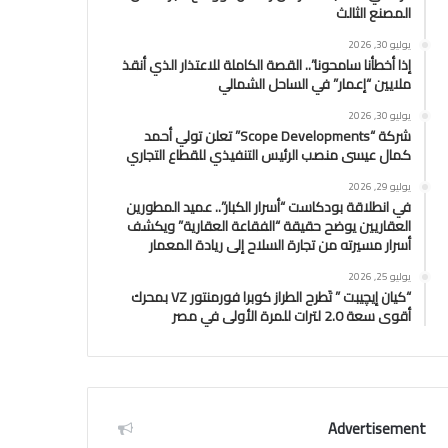
المصنع الثالث
يوليو 30, 2026
إذا أخطأنا سامحونا”.. القصة الكاملة للاعتذار الذي أنقذ
ملايين “إعمار” في الساحل الشمالي
يوليو 30, 2026
شركة “Scope Developments” تعلن تولي أحمد
كمال عيسى منصب الرئيس التنفيذي للقطاع التجاري
يوليو 29, 2026
في انطلاقة بودكاست “أسرار الكبار”.. عميد المطورين
العقاريين يوضح حقيقة “الفقاعة العقارية” ويكشف
أسرار مسيرته من تجارة السلاح إلى ريادة المعمار
يوليو 25, 2026
“كيان إيچيبت ” تَطرح الطراز كوبرا فورمنتور VZ بمحرك
أقوى سعة 2.0 لترات للمرة الأولى في مصر
Advertisement