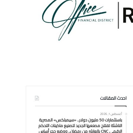
احدث المقالات
أغسطس 1, 2026
باستثمارات 50 مليون دولار.. «سيمبلكس» المصرية
الناشئة تفتتح مصنعها الجديد لتصنيع ماكينات التحكم
الرقمي CNC بالعاشر من رمضان.. ووضع حجر أساس