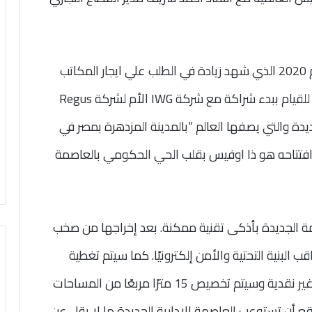
قام استاذ احمد شريف بالتنويه علي انه خلال عام 2020 الذي شهد زيادة في الطلب علي ايجار المكاتب
الفندقية المجهزة مما دفع شركه اي سي جروب للقيام ببدء شراكة مع شركة IWG الأم لشركة Regus
يدة والتي يصفها العالم “بالمدينة المزدهرة بمصر في
 افتتاحه هو ذا اوفيس بقلب الحي الحكومي بالعاصمة
مة الجديدة بأذكى تقنية ممكنة. بعد إخراجها من صخب
 البنية التحتية والأمن إلكترونيًا. كما سيتم تغطية
الأسقف بألواح شمسية ، وستكون المدفوعات غير نقدية وسيتم تخصيص 15 مترًا مربعًا من المساحات
قع أن تستوعب العاصمة الإدارية الجديدة ما لا يقل عن