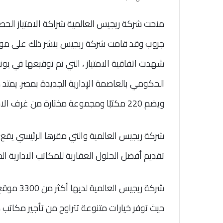
منحت شركة ريجيس العالمية شراكة الامتياز الحص
جروب وقد قامت شركة ريجيس بنشر ذلك على مو
ويضم 220 مكتبًا ومجموعة مختارة من غرف الاجتماعات ومقهى وصالة استراحه بمساحة 500 متر مربع.
تقديم أفضل الحلول العقارية للمكاتب الادارية 
حيث توفر خيارات متنوعة تتراوح من تأجير مكات