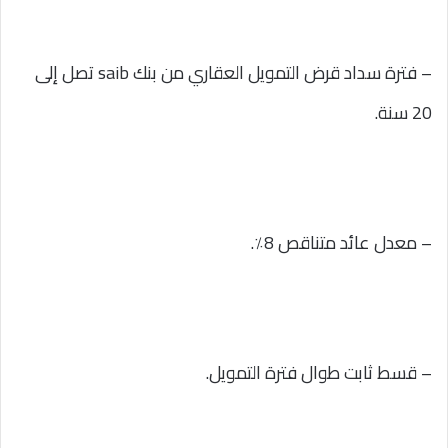
– فترة سداد قرض التمويل العقاري من بنك saib تصل إلى
20 سنة.
– معدل عائد متناقص 8٪.
– قسط ثابت طوال فترة التمويل.