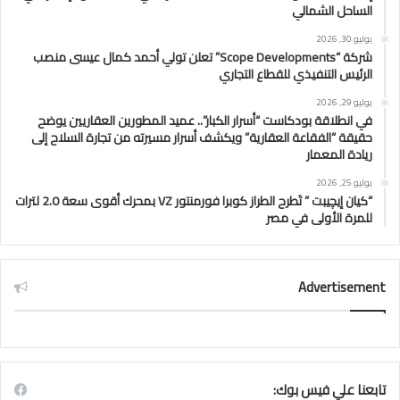
الساحل الشمالي
يوليو 30, 2026
شركة “Scope Developments” تعلن تولي أحمد كمال عيسى منصب
الرئيس التنفيذي للقطاع التجاري
يوليو 29, 2026
في انطلاقة بودكاست “أسرار الكبار”.. عميد المطورين العقاريين يوضح
حقيقة “الفقاعة العقارية” ويكشف أسرار مسيرته من تجارة السلاح إلى
ريادة المعمار
يوليو 25, 2026
“كيان إيچيبت ” تَطرح الطراز كوبرا فورمنتور VZ بمحرك أقوى سعة 2.0 لترات
للمرة الأولى في مصر
Advertisement
تابعنا علي فيس بوك: