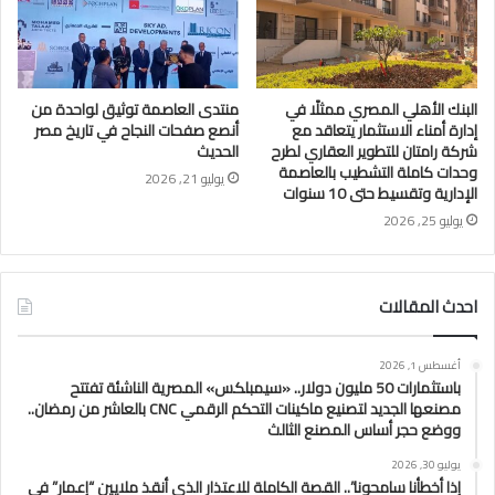
البنك الأهلي المصري ممثلًا في
منتدى العاصمة توثيق لواحدة من
إدارة أمناء الاستثمار يتعاقد مع
أنصع صفحات النجاح في تاريخ مصر
شركة رامتان للتطوير العقاري لطرح
الحديث
وحدات كاملة التشطيب بالعاصمة
يوليو 21, 2026
الإدارية وتقسيط حتى 10 سنوات
يوليو 25, 2026
احدث المقالات
أغسطس 1, 2026
باستثمارات 50 مليون دولار.. «سيمبلكس» المصرية الناشئة تفتتح
مصنعها الجديد لتصنيع ماكينات التحكم الرقمي CNC بالعاشر من رمضان..
ووضع حجر أساس المصنع الثالث
يوليو 30, 2026
إذا أخطأنا سامحونا”.. القصة الكاملة للاعتذار الذي أنقذ ملايين “إعمار” في