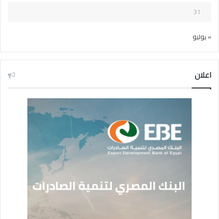
31
« يوليو
اعلان