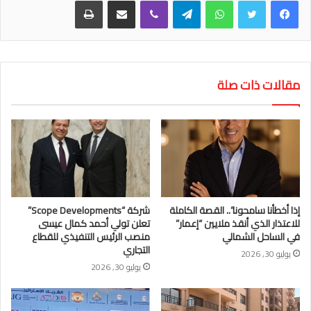
واتساب
تيلقرام
ڤايبر
مشاركة عبر البريد
طباعة
مقالات ذات صلة
إذا أخطأنا سامحونا”.. القصة الكاملة
شركة “Scope Developments”
للاعتذار الذي أنقذ ملايين “إعمار”
تعلن تولي أحمد كمال عيسى
في الساحل الشمالي
منصب الرئيس التنفيذي للقطاع
التجاري
يوليو 30, 2026
يوليو 30, 2026