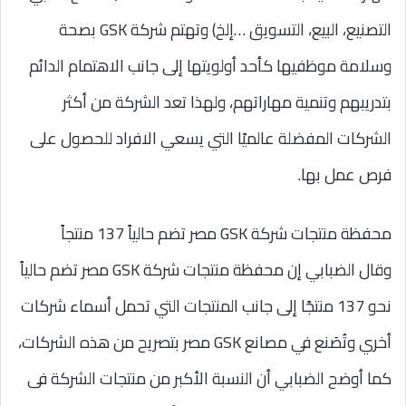
التصنيع، البيع، التسويق …إلخ) وتهتم شركة GSK بصحة
وسلامة موظفيها كأحد أولويتها إلى جانب الاهتمام الدائم
بتدريبهم وتنمية مهاراتهم، ولهذا تعد الشركة من أكثر
الشركات المفضلة عالميًا التي يسعي الافراد للحصول على
فرص عمل بها.
محفظة منتجات شركة GSK مصر تضم حالياً 137 منتجاً
وقال الضبابي إن محفظة منتجات شركة GSK مصر تضم حالياً
نحو 137 منتجًا إلى جانب المنتجات التي تحمل أسماء شركات
أخري وتُصَنع في مصانع GSK مصر بتصريح من هذه الشركات،
كما أوضح الضبابي أن النسبة الأكبر من منتجات الشركة فى