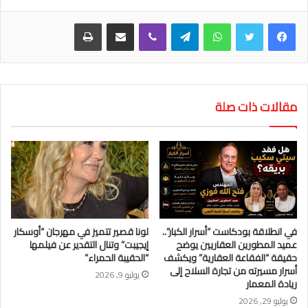
واتساب
تيلقرام
ڤايبر
مشاركة عبر البريد
طباعة
مقالات ذات صلة
في انطلاقة بودكاست “أسرار الكبار”..
لونا قصير تتميز في مهرجان “أوسكار
عميد المطورين العقاريين يوضح
إيجيبت” وتنال التقدير عن فيلمها
حقيقة “الفقاعة العقارية” ويكشف
“الحقيبة الحمراء”
أسرار مسيرته من تجارة السلاح إلى
يوليو 9, 2026
ريادة المعمار
يوليو 29, 2026