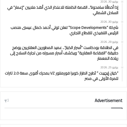
يوليو 30, 2026
إذا أخطأنا سامحونا”.. القصة الكاملة للاعتذار الذي أنقذ ملايين “إعمار” في
الساحل الشمالي
يوليو 30, 2026
شركة “Scope Developments” تعلن تولي أحمد كمال عيسى منصب
الرئيس التنفيذي للقطاع التجاري
يوليو 29, 2026
في انطلاقة بودكاست “أسرار الكبار”.. عميد المطورين العقاريين يوضح
حقيقة “الفقاعة العقارية” ويكشف أسرار مسيرته من تجارة السلاح إلى
ريادة المعمار
يوليو 25, 2026
“كيان إيچيبت ” تَطرح الطراز كوبرا فورمنتور VZ بمحرك أقوى سعة 2.0 لترات
للمرة الأولى في مصر
Advertisement