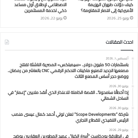
كيف حوّلت طهران الهزيمة
الاصطناعي لإطلاق أول مساعد
الأميركية إلى انتصار للمقاومة؟
ذكي لخدمة المستثمرين
يونيو 25, 2026
يونيو 22, 2026
احدث المقالات
أغسطس 1, 2026
باستثمارات 50 مليون دولار.. «سيمبلكس» المصرية الناشئة تفتتح
مصنعها الجديد لتصنيع ماكينات التحكم الرقمي CNC بالعاشر من رمضان..
ووضع حجر أساس المصنع الثالث
يوليو 30, 2026
إذا أخطأنا سامحونا”.. القصة الكاملة للاعتذار الذي أنقذ ملايين “إعمار” في
الساحل الشمالي
يوليو 30, 2026
شركة “Scope Developments” تعلن تولي أحمد كمال عيسى منصب
الرئيس التنفيذي للقطاع التجاري
يوليو 29, 2026
في انطلاقة بودكاست “أسرار الكبار”.. عميد المطورين العقاريين يوضح