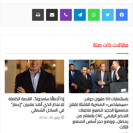
واتساب
تيلقرام
ڤايبر
مشاركة عبر البريد
طباعة
مقالات ذات صلة
باستثمارات 50 مليون دولار..
إذا أخطأنا سامحونا”.. القصة الكاملة
«سيمبلكس» المصرية الناشئة تفتتح
للاعتذار الذي أنقذ ملايين “إعمار”
مصنعها الجديد لتصنيع ماكينات
في الساحل الشمالي
التحكم الرقمي CNC بالعاشر من
يوليو 30, 2026
رمضان.. ووضع حجر أساس المصنع
الثالث