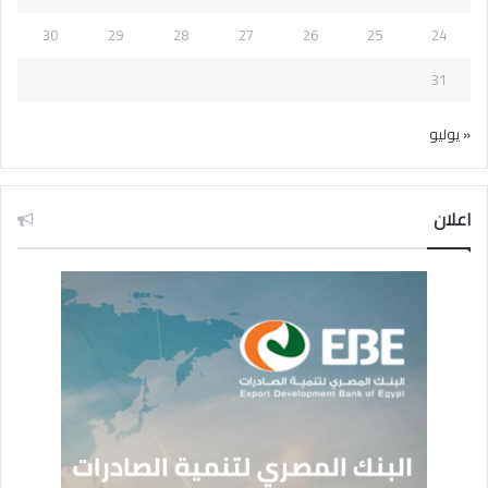
30
29
28
27
26
25
24
31
« يوليو
اعلان