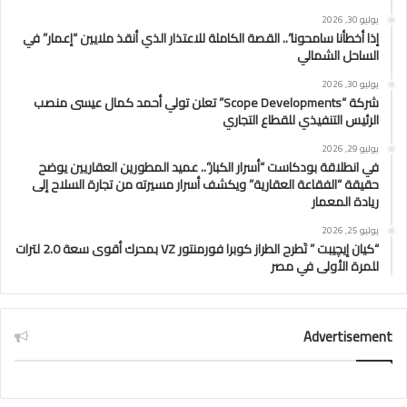
يوليو 30, 2026
إذا أخطأنا سامحونا”.. القصة الكاملة للاعتذار الذي أنقذ ملايين “إعمار” في
الساحل الشمالي
يوليو 30, 2026
شركة “Scope Developments” تعلن تولي أحمد كمال عيسى منصب
الرئيس التنفيذي للقطاع التجاري
يوليو 29, 2026
في انطلاقة بودكاست “أسرار الكبار”.. عميد المطورين العقاريين يوضح
حقيقة “الفقاعة العقارية” ويكشف أسرار مسيرته من تجارة السلاح إلى
ريادة المعمار
يوليو 25, 2026
“كيان إيچيبت ” تَطرح الطراز كوبرا فورمنتور VZ بمحرك أقوى سعة 2.0 لترات
للمرة الأولى في مصر
Advertisement