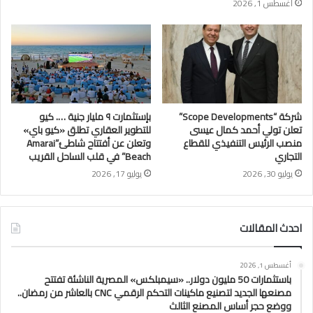
أغسطس 1, 2026
شركة “Scope Developments”
بإستثمارت ٩ مليار جنية …. كيو
تعلن تولي أحمد كمال عيسى
للتطوير العقاري تطلق «كيو باي»
منصب الرئيس التنفيذي للقطاع
وتعلن عن أفتتاح شاطئ”Amarai
التجاري
Beach” في قلب الساحل القريب
يوليو 30, 2026
يوليو 17, 2026
احدث المقالات
أغسطس 1, 2026
باستثمارات 50 مليون دولار.. «سيمبلكس» المصرية الناشئة تفتتح
مصنعها الجديد لتصنيع ماكينات التحكم الرقمي CNC بالعاشر من رمضان..
ووضع حجر أساس المصنع الثالث