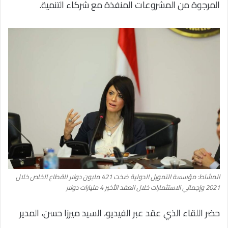
المرجوة من المشروعات المنفذة مع شركاء التنمية.
المشاط: مؤسسة التمويل الدولية ضخت 421 مليون دولار للقطاع الخاص خلال
2021 وإجمالي الاستثمارات خلال العقد الأخير 4 مليارات دولار
حضر اللقاء الذي عقد عبر الفيديو، السيد ميرزا حسن، المدير