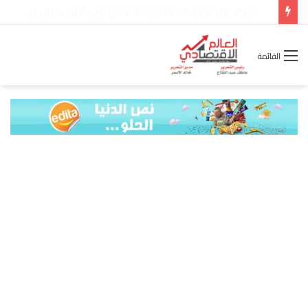
شركة “Scope Developments” تعلن تولي أحمد كمال عيسى منصب الرئيس التنفيذي للقطاع التجاري
القائمة