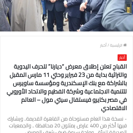
الرئيسية
/
أخبار
أخبار
القباج تعلن إطلاق معرض “ديارنا” للحرف اليدوية
والتراثية بداية من 23 فبراير وحتي 11 مارس المقبل
بالشراكة مع بنك الإسكندرية ومؤسسة ساويرس
للتنمية الاجتماعية وشركة الفطيم والاتحاد الأوروبي
في مصر بكايرو فيستفال سيتي مول – العالم
الاقتصادي
- نسخة هذا العام مستوحاة من القاهرة القديمة.. ويشارك
فيها أكثر من 400 عارض يمثلون 20 محافظة .. والجمعيات
الصديقة للبيئة .. وواحة سيوة ضيف شرف المعرض.