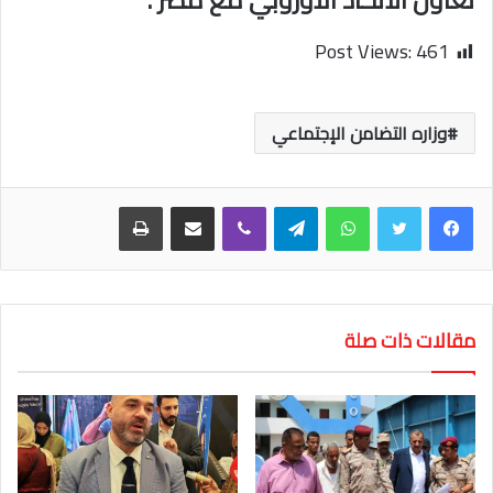
Post Views:
461
وزاره التضامن الإجتماعي
واتساب
تيلقرام
ڤايبر
مشاركة عبر البريد
طباعة
مقالات ذات صلة