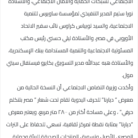
الاجتماعي لشبكات الحماية والأمان الاجتماعي، والأستاذة
نورا سليم المدير التنفيذي لمؤسسة ساويرس للتنمية
الاجتماعية، والسيد توبياس كراوس نائب سفير الاتحاد
الأوروبي في مصر، والأستاذة ليلي حسني رئيس مكتب
المسئولية الاجتماعية والتنمية المستدامة ببنك الإسكندرية،
والأستاذة هبه عبدالله مدير التسويق بكايرو فيستفال سيتي
مول.
وأكدت وزيرة التضامن الاجتماعي أن النسخة الحالية من
معرض ” ديارنا” للحرف اليدوية تقام تحت شعار ” مصر بتتكلم
حرفي” ، وعلي مساحة أكثر من ٢٨٠٠ متر مربع، ويعتبر معرض
“ديارنا” بمثابة نقطة تمركز ثقافية، تسعي للحفاظ على التراث
المصري الأصيل وتسويق المنتجات الصديقة للبيئة وحماية