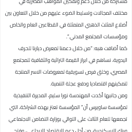
مشتركة من خلال دعم وتمكين المواهب المصرية في
مختلف المجالات وتسليط الضوء عليهم من خلال التعاون بين
أضلاع المثلث الذهبي المتمثلة في القطاعين العام والخاص
ومؤسسات المجتمع المدني “.
كما أضافت هبه: “من خلال دعمنا لمعرض ديارنا للحرف
اليدوية، نساهم في ابراز القيمة التراثية والثقافية للمجتمع
المصري، وخلق فرص تسويقية لمعروضات الاسر المنتجة
لتمكينهم اقتصاديا ودفع عجلة التنمية.
ومن جانبها أكدت المهندسة نورا سليم، المديرة التنفيذية
لمؤسسة ساويرس أن” المؤسسة تعتز بهذه الشراكة، التي
تجمعها للعام الثالث على التوالي بوزارة التضامن الاجتماعي
وبنك الإسكندرية، من أجل دعم الاقتصاد الإبداعي، وفتح