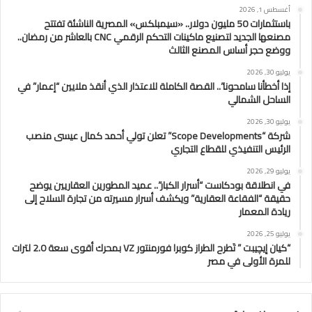
أغسطس 1, 2026
باستثمارات 50 مليون دولار.. «سيمبلكس» المصرية الناشئة تفتتح
مصنعها الجديد لتصنيع ماكينات التحكم الرقمي CNC بالعاشر من رمضان..
ووضع حجر أساس المصنع الثالث
يوليو 30, 2026
إذا أخطأنا سامحونا”.. القصة الكاملة للاعتذار الذي أنقذ ملايين “إعمار” في
الساحل الشمالي
يوليو 30, 2026
شركة “Scope Developments” تعلن تولي أحمد كمال عيسى منصب
الرئيس التنفيذي للقطاع التجاري
يوليو 29, 2026
في انطلاقة بودكاست “أسرار الكبار”.. عميد المطورين العقاريين يوضح
حقيقة “الفقاعة العقارية” ويكشف أسرار مسيرته من تجارة السلاح إلى
ريادة المعمار
يوليو 25, 2026
“كيان إيچيبت ” تَطرح الطراز كوبرا فورمنتور VZ بمحرك أقوى سعة 2.0 لترات
للمرة الأولى في مصر