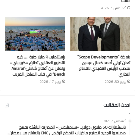
الثالث
أغسطس 1, 2026
شركة “Scope Developments”
بإستثمارت ٩ مليار جنية …. كيو
تعلن تولي أحمد كمال عيسى
للتطوير العقاري تطلق «كيو باي»
منصب الرئيس التنفيذي للقطاع
وتعلن عن أفتتاح شاطئ”Amarai
التجاري
Beach” في قلب الساحل القريب
يوليو 30, 2026
يوليو 17, 2026
احدث المقالات
أغسطس 1, 2026
باستثمارات 50 مليون دولار.. «سيمبلكس» المصرية الناشئة تفتتح
مصنعها الجديد لتصنيع ماكينات التحكم الرقمي CNC بالعاشر من رمضان..