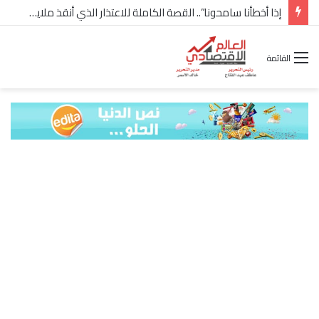
إذا أخطأنا سامحونا”.. القصة الكاملة للاعتذار الذي أنقذ ملايين “إعمار” في الساحل الشمالي
القائمة