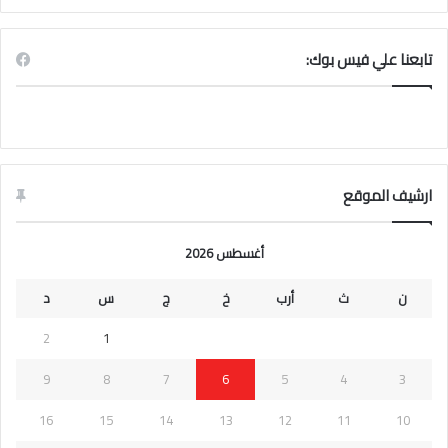
تابعنا علي فيس بوك:
ارشيف الموقع
أغسطس 2026
ن
ث
أرب
خ
ج
س
د
2
1
9
8
7
6
5
4
3
16
15
14
13
12
11
10