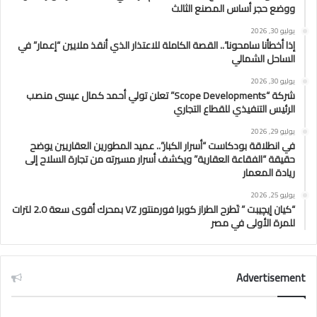
ووضع حجر أساس المصنع الثالث
يوليو 30, 2026
إذا أخطأنا سامحونا”.. القصة الكاملة للاعتذار الذي أنقذ ملايين “إعمار” في
الساحل الشمالي
يوليو 30, 2026
شركة “Scope Developments” تعلن تولي أحمد كمال عيسى منصب
الرئيس التنفيذي للقطاع التجاري
يوليو 29, 2026
في انطلاقة بودكاست “أسرار الكبار”.. عميد المطورين العقاريين يوضح
حقيقة “الفقاعة العقارية” ويكشف أسرار مسيرته من تجارة السلاح إلى
ريادة المعمار
يوليو 25, 2026
“كيان إيچيبت ” تَطرح الطراز كوبرا فورمنتور VZ بمحرك أقوى سعة 2.0 لترات
للمرة الأولى في مصر
Advertisement