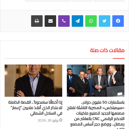
واتساب
تيلقرام
ڤايبر
مشاركة عبر البريد
طباعة
مقالات ذات صلة
باستثمارات 50 مليون دولار..
إذا أخطأنا سامحونا”.. القصة الكاملة
«سيمبلكس» المصرية الناشئة تفتتح
للاعتذار الذي أنقذ ملايين “إعمار”
مصنعها الجديد لتصنيع ماكينات
في الساحل الشمالي
التحكم الرقمي CNC بالعاشر من
يوليو 30, 2026
رمضان.. ووضع حجر أساس المصنع