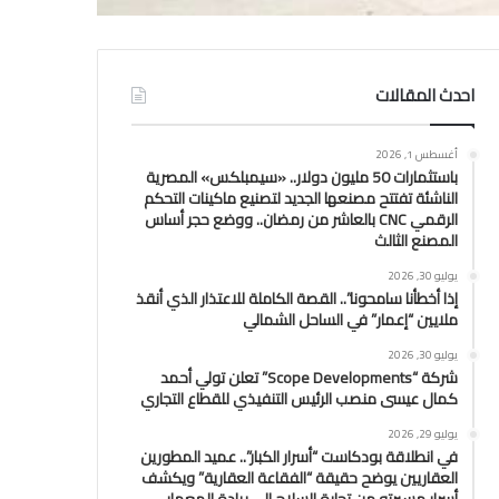
احدث المقالات
أغسطس 1, 2026
باستثمارات 50 مليون دولار.. «سيمبلكس» المصرية
الناشئة تفتتح مصنعها الجديد لتصنيع ماكينات التحكم
الرقمي CNC بالعاشر من رمضان.. ووضع حجر أساس
المصنع الثالث
يوليو 30, 2026
إذا أخطأنا سامحونا”.. القصة الكاملة للاعتذار الذي أنقذ
ملايين “إعمار” في الساحل الشمالي
يوليو 30, 2026
شركة “Scope Developments” تعلن تولي أحمد
كمال عيسى منصب الرئيس التنفيذي للقطاع التجاري
يوليو 29, 2026
في انطلاقة بودكاست “أسرار الكبار”.. عميد المطورين
العقاريين يوضح حقيقة “الفقاعة العقارية” ويكشف