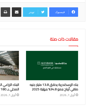
مشاركة عبر البريد
طب
فيسبوك
تويتر
مقالات ذات صلة
بنك الإسكندرية يحقق 13.8 مليار جنيه
البنك الزراعي ا
صافي أرباح بنمو 34.8% بنهاية 2025
المحلي بـ 180 موقعاً تخزينياً 15 أبريل
أبريل 7, 2026
أبريل 7, 2026