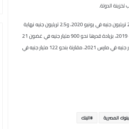
وتخطى إجمالي المركز المالي للبنك الأهلي حاجز 2 تريليون جنيه في يونيو 2020، و2.5 تريليون جنيه نهاية
مارس 2021، مقارنة بــ1.6 تريليون جنيه في يونيو 2019، بزيادة قدرها نحو 900 مليار جنيه في غضون 21
شهرًا، وبلغت حقوق الملكية بالبنك نحو 130 مليار جنيه في مارس 2021، مقارنة بنحو 122 مليار جنيه في
بنوك المصرية
البنك