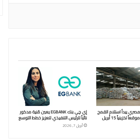
اعة
لمصري يبدأ استلام القمح
إي چي بنك EGBANK يعين مُنية مدكور
نائباً للرئيس التنفيذي لتعزيز خطط التوسع
أبريل 7, 2026