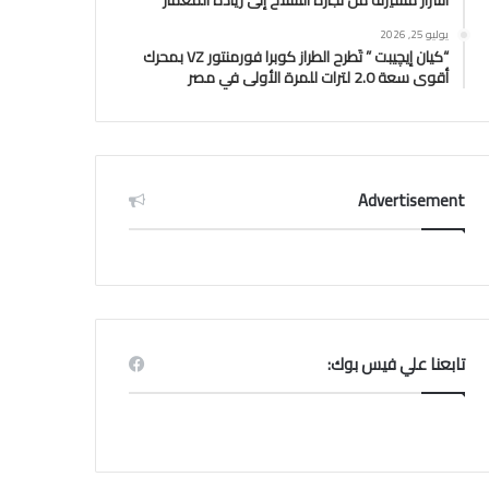
أسرار مسيرته من تجارة السلاح إلى ريادة المعمار
يوليو 25, 2026
“كيان إيچيبت ” تَطرح الطراز كوبرا فورمنتور VZ بمحرك
أقوى سعة 2.0 لترات للمرة الأولى في مصر
Advertisement
تابعنا علي فيس بوك: