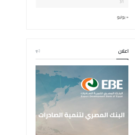
31
« يوليو
اعلان