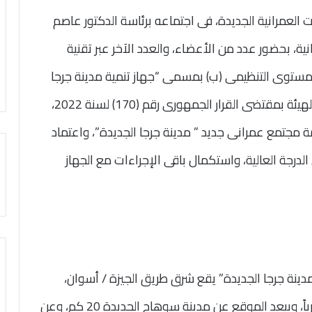
العمرانية الجديدة، فى اجتماعه برئاسة الدكتور عاصم
نية، بحضور عدد من الأعضاء، والعدد الآخر عبر تقنية
لمستوى التنظيمى (ب) بمسمى “جهاز تنمية مدينة جرجا
الجديدة” ليتولى تنمية المساحة المنضمة لولاية الهيئة بمقتضى القرار الجمهورى رقم (170) لسنة 2022،
مها فى إقامة مجتمع عمرانى جديد ” مدينة جرجا الجديدة”، واعتماد
لدرجة العالية، واستكمال باقى الإجراءات مع الجهاز
مدينة جرجا الجديدة” يقع شرق طريق الجيزة / أسوان،
ويحده الطريق الصحراوى الحر (الطريق الغربى) غرباً، ويبعد الموقع عن مدينة سوهاج الجديدة 20 كم، وعن