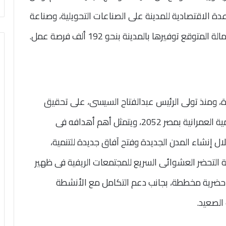
لى 35 كم، وتعتمد القاعدة الاقتصادية للمدينة على الصناعات التحويلية، وصناعة
ع توفيرها بالمدينة بنحو 192 ألف فرصة عمل.
خيرة، ومنذ تولى الرئيس عبدالفتاح السيسى، على تحقيق
الهدف الأول للمخطط الاستراتيجى القومى للتنمية العمرانية بمصر 2052، ويتمثل أهم أهدافه فى
% إلى 14 %، وذلك من خلال إنشاء المدن الجديدة وفتح آفاق جديدة للتنمية،
 التحضر العشوائى السريع للمجتمعات الريفية فى ظهير
ضرية مخططة، بجانب دعم التكامل مع الأنشطة
الصعيد.