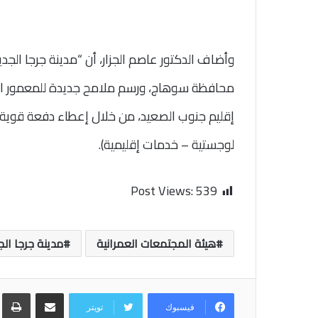
وأضاف الدكتور عاصم الجزار، أن “مدينة جرجا الجد
محافظة سوهاج، ورسم ملامح جديدة للمعمور ال
إقليم جنوب الصعيد، من خلال إعطاء دفعة قوية ل
لوجستية – خدمات إقليمية).
Post Views:
539
هيئة المجتمعات العمرانية
مدينة جرجا الج
مشاركة عبر البريد
طب
فيسبوك
تويتر