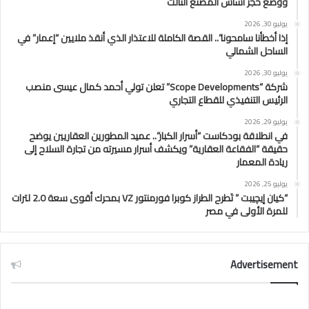
ووضع حجر أساس المصنع الثالث
يوليو 30, 2026
إذا أخطأنا سامحونا”.. القصة الكاملة للاعتذار الذي أنقذ ملايين “إعمار” في
الساحل الشمالي
يوليو 30, 2026
شركة “Scope Developments” تعلن تولي أحمد كمال عيسى منصب
الرئيس التنفيذي للقطاع التجاري
يوليو 29, 2026
في انطلاقة بودكاست “أسرار الكبار”.. عميد المطورين العقاريين يوضح
حقيقة “الفقاعة العقارية” ويكشف أسرار مسيرته من تجارة السلاح إلى
ريادة المعمار
يوليو 25, 2026
“كيان إيچيبت ” تَطرح الطراز كوبرا فورمنتور VZ بمحرك أقوى سعة 2.0 لترات
للمرة الأولى في مصر
Advertisement