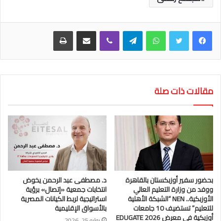
واتساب
تيلقرام
ڤايبر
مشاركة عبر البريد
طباعة
مقالات ذات صلة
بحضور سفير أوزبكستان بالقاهرة
د. مصطفى عبد الرحمن يخوض
ووفد من وزارة التعليم العالي
انتخابات جمعية «إتصال» برؤية
الأوزبكية.. NEN “الشبكة الأهلية
استراتيجية لربط الكيانات المصرية
للتعليم” تستضيف 10 جامعات
بالأسواق الإقليمية
أوزبكية في معرض EDUGATE 2026
يوليو 25, 2026