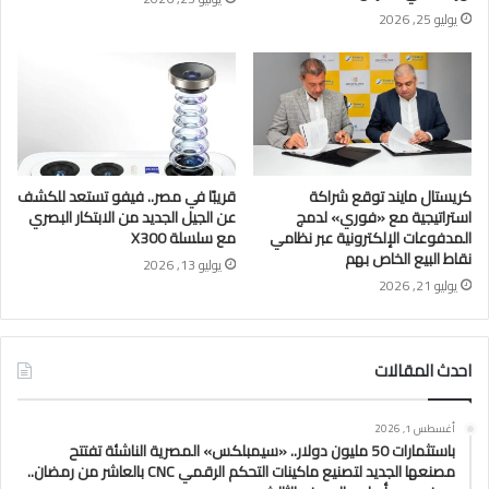
يوليو 25, 2026
كريستال مايند توقع شراكة
قريبًا في مصر.. فيفو تستعد للكشف
استراتيجية مع «فوري» لدمج
عن الجيل الجديد من الابتكار البصري
المدفوعات الإلكترونية عبر نظامي
مع سلسلة X300
نقاط البيع الخاص بهم
يوليو 13, 2026
يوليو 21, 2026
احدث المقالات
أغسطس 1, 2026
باستثمارات 50 مليون دولار.. «سيمبلكس» المصرية الناشئة تفتتح
مصنعها الجديد لتصنيع ماكينات التحكم الرقمي CNC بالعاشر من رمضان..